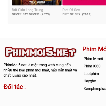
Bát Giác Long Trung
Diet Of Sex
NEVER SAY NEVER (2023)
DIET OF SEX (2014)
Phim Mớ
Phim lẻ mới
PhimMoi5.net
là một trang web cung cấp
Phim1080
nhiều thể loại phim mới nhất, hấp dẫn nhất và
Luotphim
chất lượng cao nhất.
Hayghe
Đối tác :
Xemphimplu