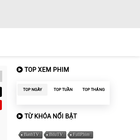
TOP XEM PHIM
TOP NGÀY
TOP TUẦN
TOP THÁNG
TỪ KHÓA NỔI BẬT
BanhTV
BiluTV
FullPhim