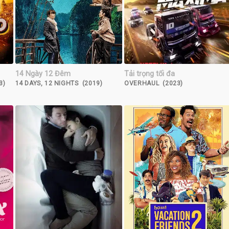
14 Ngày 12 Đêm
Tải trọng tối đa
3)
14 DAYS, 12 NIGHTS (2019)
OVERHAUL (2023)