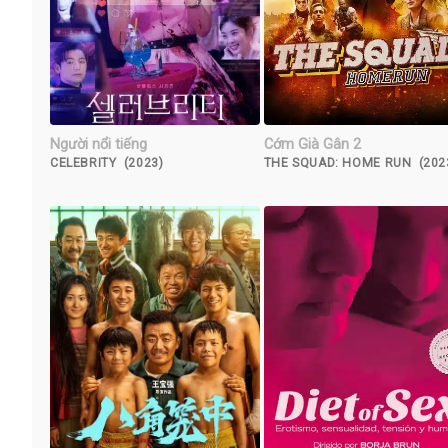
Người nổi tiếng
Cớm Già Gân 2
CELEBRITY (2023)
THE SQUAD: HOME RUN (202