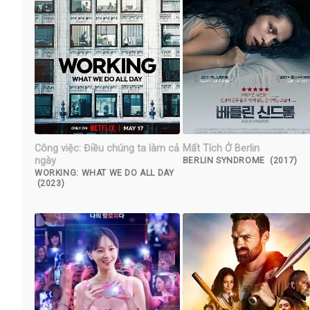
Công việc: Điều chúng ta làm cả
Mất Tích Ở Berlin
ngày
BERLIN SYNDROME (2017)
WORKING: WHAT WE DO ALL DAY
(2023)