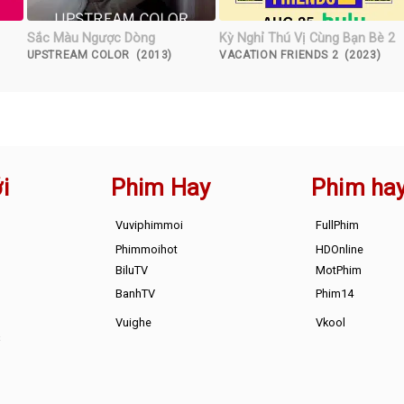
Sắc Màu Ngược Dòng
Kỳ Nghỉ Thú Vị Cùng Bạn Bè 2
UPSTREAM COLOR (2013)
VACATION FRIENDS 2 (2023)
i
Phim Hay
Phim ha
Vuviphimmoi
FullPhim
Phimmoihot
HDOnline
BiluTV
MotPhim
BanhTV
Phim14
Vuighe
Vkool
s