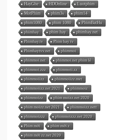
HayGhe
HDOnline
Luotphim
MotPhim
phim3s
phim14
phim1080
phim 1080
PhimBatHu
phimhay
phim hay
phimhay.net
Phimhay.tv
Phim hay tv
Phimhaytvv.net
phimmoi
phimmoi.net
phimmoi.net phim lẻ
phimmoi.zzz
phimmoii.zz
phimmoiizz
phimmoiizz.met
phimmoiizz.net 2021
phimmoiz
phimmoizz
phim moizz.net 2020
phim moizz.net 2021
phimmoizz.nett
phimmoizzz
phimmoizzz.net 2020
Phim mới
phim mới z
phim mới zz.net 2020