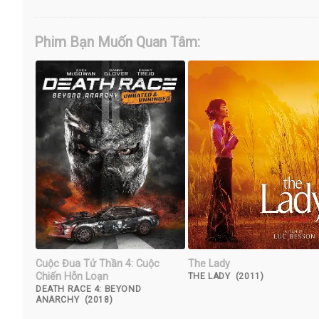
Phim Bạn Muốn Quan Tâm:
Cuộc Đua Tử Thần 4: Cuộc
The Lady
Chiến Hỗn Loạn
THE LADY (2011)
DEATH RACE 4: BEYOND
ANARCHY (2018)