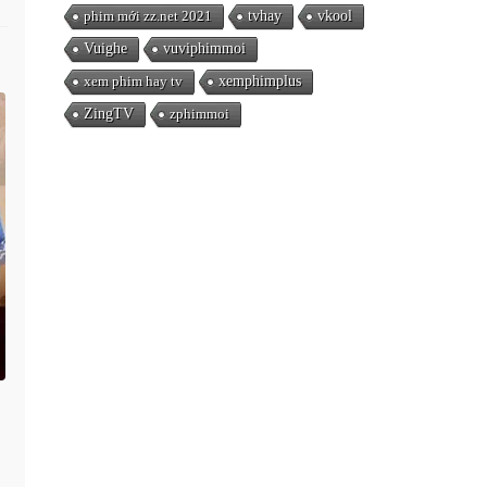
phim mới zz.net 2021
tvhay
vkool
Vuighe
vuviphimmoi
xem phim hay tv
xemphimplus
ZingTV
zphimmoi