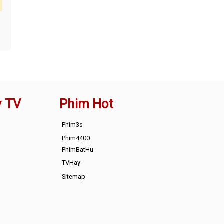
y TV
Phim Hot
Phim3s
Phim4400
PhimBatHu
TVHay
Sitemap