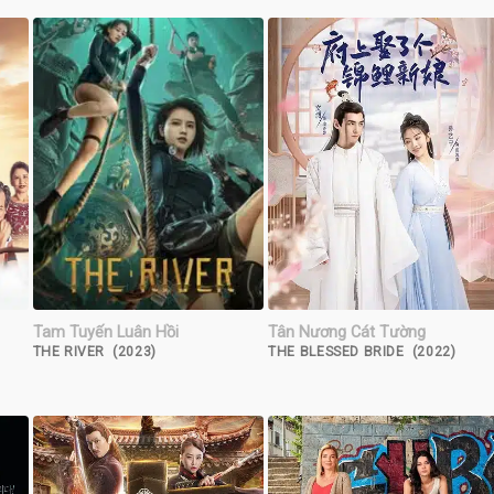
Tam Tuyến Luân Hồi
Tân Nương Cát Tường
THE RIVER (2023)
THE BLESSED BRIDE (2022)