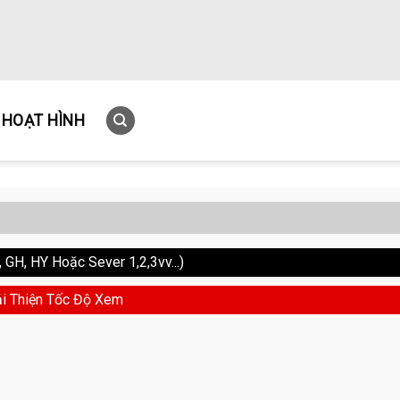
HOẠT HÌNH
GH, HY Hoặc Sever 1,2,3vv...)
i Thiện Tốc Độ Xem