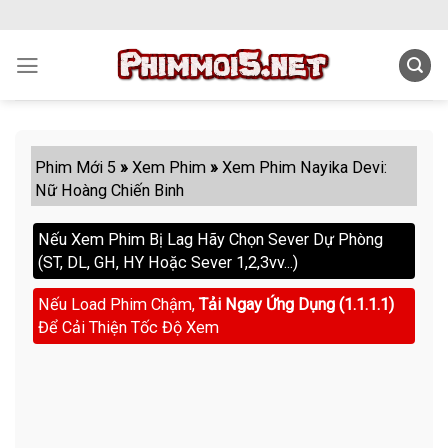
Skip
to
content
Phim Mới 5
»
Xem Phim
»
Xem Phim Nayika Devi:
Nữ Hoàng Chiến Binh
Nếu Xem Phim Bị Lag Hãy Chọn Sever Dự Phòng
(ST, DL, GH, HY Hoặc Sever 1,2,3vv...)
Nếu Load Phim Chậm,
Tải Ngay Ứng Dụng (1.1.1.1)
Để Cải Thiện Tốc Độ Xem