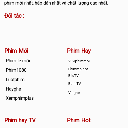
phim mới nhất, hấp dẫn nhất và chất lượng cao nhất.
Đối tác :
Phim Mới
Phim Hay
Phim lẻ mới
Vuviphimmoi
Phimmoihot
Phim1080
BiluTV
Luotphim
BanhTV
Hayghe
Vuighe
Xemphimplus
Phim hay TV
Phim Hot