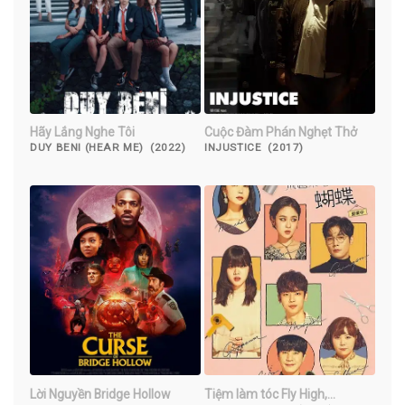
Hãy Lắng Nghe Tôi
Cuộc Đàm Phán Nghẹt Thở
DUY BENI (HEAR ME) (2022)
INJUSTICE (2017)
Lời Nguyền Bridge Hollow
Tiệm làm tóc Fly High,