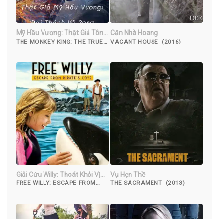
Mỹ Hầu Vương: Thật Giả Tôn
Căn Nhà Hoang
Ngộ Không
THE MONKEY KING: THE TRUE
VACANT HOUSE (2016)
SUN WUKONG (2019)
Giải Cứu Willy: Thoát Khỏi Vịnh
Vụ Hẹn Thề
Hải Tặc
FREE WILLY: ESCAPE FROM
THE SACRAMENT (2013)
PIRATE'S COVE (2010)