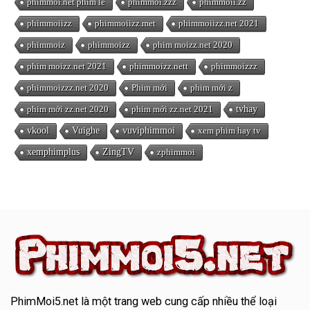
phimmoi.net phim lẻ
phimmoi.zzz
phimmoii.zz
phimmoiizz
phimmoiizz.met
phimmoiizz.net 2021
phimmoiz
phimmoizz
phim moizz.net 2020
phim moizz.net 2021
phimmoizz.nett
phimmoizzz
phimmoizzz.net 2020
Phim mới
phim mới z
phim mới zz.net 2020
phim mới zz.net 2021
tvhay
vkool
Vuighe
vuviphimmoi
xem phim hay tv
xemphimplus
ZingTV
zphimmoi
PhimMoi5.net
là một trang web cung cấp nhiều thể loại