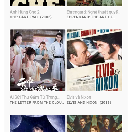
Anh Hùng Che 2
Ehrengard: Nghệ thuật quyến
rũ
CHE: PART TWO (2008)
EHRENGARD: THE ART OF
SEDUCTION (2023)
Ai Gửi Thư Gấm Từ Trong
Elvis và Nixon
Mây
THE LETTER FROM THE CLOUD
ELVIS AND NIXON (2016)
(2022)