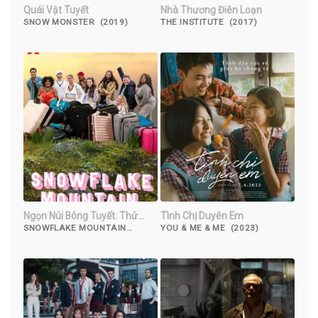
Quái Vật Tuyết
Nhà Thương Điên Loạn
SNOW MONSTER (2019)
THE INSTITUTE (2017)
Ngọn Núi Bông Tuyết: Thử
Tình Chị Duyên Em
Thách Trưởng Thành
SNOWFLAKE MOUNTAIN
YOU & ME & ME (2023)
(2022)