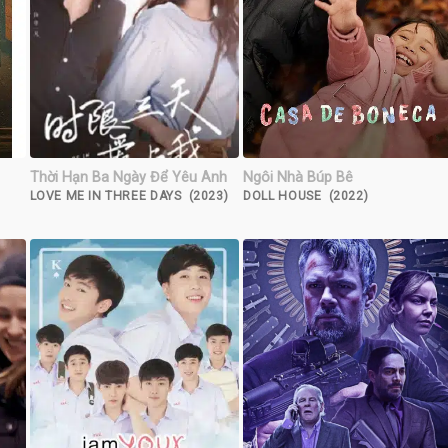
Thời Hạn Ba Ngày Để Yêu Anh
Ngôi Nhà Búp Bê
LOVE ME IN THREE DAYS (2023)
DOLL HOUSE (2022)