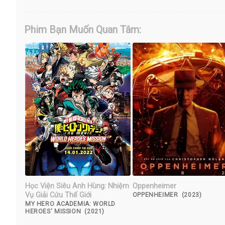
Phim Bạn Muốn Quan Tâm:
Học Viện Siêu Anh Hùng: Nhiệm
Oppenheimer
Vụ Giải Cứu Thế Giới
OPPENHEIMER (2023)
MY HERO ACADEMIA: WORLD
HEROES' MISSION (2021)