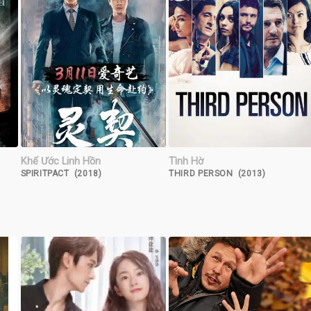
Khế Ước Linh Hồn
Tình Hờ
)
SPIRITPACT (2018)
THIRD PERSON (2013)