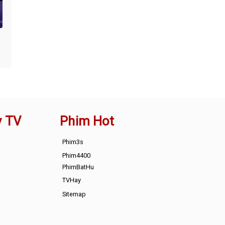
y TV
Phim Hot
Phim3s
Phim4400
PhimBatHu
TVHay
Sitemap