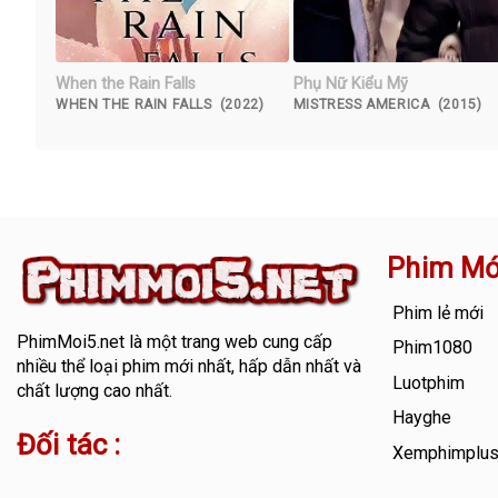
When the Rain Falls
Phụ Nữ Kiểu Mỹ
WHEN THE RAIN FALLS (2022)
MISTRESS AMERICA (2015)
Phim Mớ
Phim lẻ mới
PhimMoi5.net
là một trang web cung cấp
Phim1080
nhiều thể loại phim mới nhất, hấp dẫn nhất và
Luotphim
chất lượng cao nhất.
Hayghe
Đối tác :
Xemphimplu