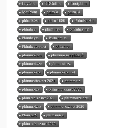
HayGhe
HDOnline
Luotphim
MotPhim
phim3s
phim14
phim1080
phim 1080
PhimBatHu
phimhay
phim hay
phimhay.net
Phimhay.tv
Phim hay tv
Phimhaytvv.net
phimmoi
phimmoi.net
phimmoi.net phim lẻ
phimmoi.zzz
phimmoii.zz
phimmoiizz
phimmoiizz.met
phimmoiizz.net 2021
phimmoiz
phimmoizz
phim moizz.net 2020
phim moizz.net 2021
phimmoizz.nett
phimmoizzz
phimmoizzz.net 2020
Phim mới
phim mới z
phim mới zz.net 2020