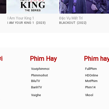
I Am Your King 1
Đặc Vụ Mất Trí
I AM YOUR KING 1 (2023)
BLACKOUT (2022)
i
Phim Hay
Phim ha
Vuviphimmoi
FullPhim
Phimmoihot
HDOnline
BiluTV
MotPhim
BanhTV
Phim14
Vuighe
Vkool
s