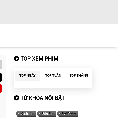
TOP XEM PHIM
TOP NGÀY
TOP TUẦN
TOP THÁNG
TỪ KHÓA NỔI BẬT
BanhTV
BiluTV
FullPhim