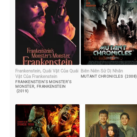
Frankenstein, Quái Vật Của Quái
Biên Niên Sử Dị Nhân
Vật Của Frankenstein
MUTANT CHRONICLES (2008
FRANKENSTEIN'S MONSTER'S
MONSTER, FRANKENSTEIN
(2019)