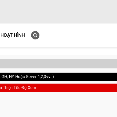
HOẠT HÌNH
GH, HY Hoặc Sever 1,2,3vv...)
i Thiện Tốc Độ Xem