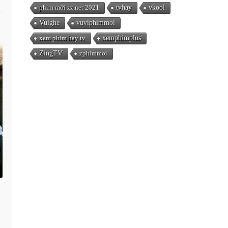
phim mới zz.net 2021
tvhay
vkool
Vuighe
vuviphimmoi
xem phim hay tv
xemphimplus
ZingTV
zphimmoi