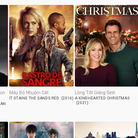
con
Máu Đỏ Nhuộm Cát
Lòng Tốt Giáng Sinh
IT STAINS THE SANDS RED (2016)
A KINDHEARTED CHRISTMAS
(2021)
CAN