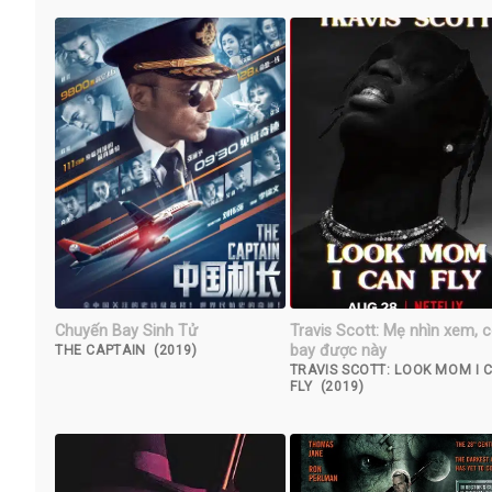
Chuyến Bay Sinh Tử
Travis Scott: Mẹ nhìn xem, 
bay được này
THE CAPTAIN (2019)
TRAVIS SCOTT: LOOK MOM I 
FLY (2019)