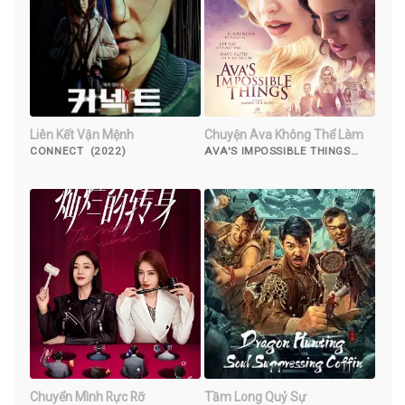
Liên Kết Vận Mệnh
Chuyện Ava Không Thể Làm
CONNECT (2022)
AVA'S IMPOSSIBLE THINGS
(2016)
Chuyển Mình Rực Rỡ
Tầm Long Quỷ Sự