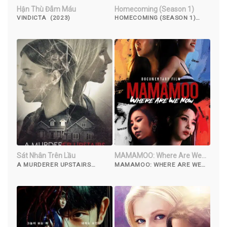
Hận Thù Đẫm Máu
Homecoming (Season 1)
VINDICTA (2023)
HOMECOMING (SEASON 1)
(2018)
Sát Nhân Trên Lầu
MAMAMOO: Where Are We
Now
A MURDERER UPSTAIRS
MAMAMOO: WHERE ARE WE
(2017)
NOW (2022)