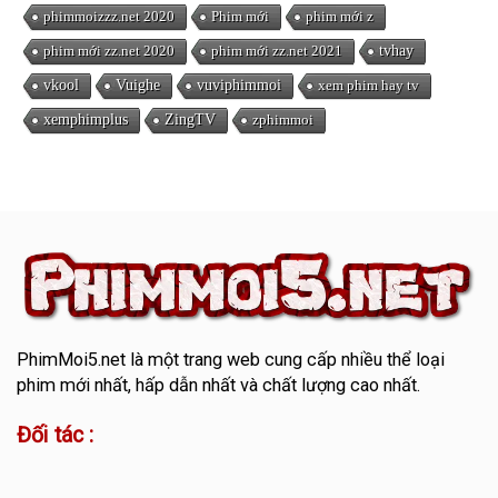
phimmoizzz.net 2020
Phim mới
phim mới z
phim mới zz.net 2020
phim mới zz.net 2021
tvhay
vkool
Vuighe
vuviphimmoi
xem phim hay tv
xemphimplus
ZingTV
zphimmoi
PhimMoi5.net
là một trang web cung cấp nhiều thể loại
phim mới nhất, hấp dẫn nhất và chất lượng cao nhất.
Đối tác :