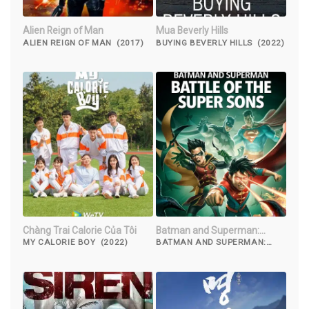
Alien Reign of Man
Mua Beverly Hills
ALIEN REIGN OF MAN (2017)
BUYING BEVERLY HILLS (2022)
Chàng Trai Calorie Của Tôi
Batman and Superman:
Battle of the Super Sons
MY CALORIE BOY (2022)
BATMAN AND SUPERMAN:
BATTLE OF THE SUPER SONS
(2022)