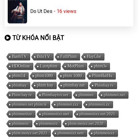
Do Ut Des
- 16
views
TỪ KHÓA NỔI BẬT
BanhTV
BiluTV
FullPhim
HayGhe
HDOnline
Luotphim
MotPhim
phim3s
phim14
phim1080
phim 1080
PhimBatHu
phimhay
phim hay
phimhay.net
Phimhay.tv
Phim hay tv
Phimhaytvv.net
phimmoi
phimmoi.net
phimmoi.net phim lẻ
phimmoi.zzz
phimmoii.zz
phimmoiizz
phimmoiizz.met
phimmoiizz.net 2021
phimmoiz
phimmoizz
phim moizz.net 2020
phim moizz.net 2021
phimmoizz.nett
phimmoizzz