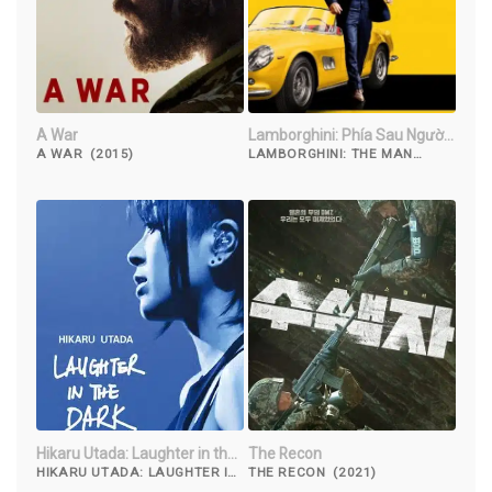
A War
Lamborghini: Phía Sau Người
Đàn Ông Huyền Thoại
A WAR (2015)
LAMBORGHINI: THE MAN
BEHIND THE LEGEND (2022)
Hikaru Utada: Laughter in the
The Recon
Dark Tour 2018
HIKARU UTADA: LAUGHTER IN
THE RECON (2021)
THE DARK TOUR 2018 (2019)