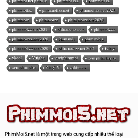
phimmoi.net phim lẻ
phimmoi.zzz
phimmoii.zz
phimmoiizz
phimmoiizz.met
phimmoiizz.net 2021
phimmoiz
phimmoizz
phim moizz.net 2020
phim moizz.net 2021
phimmoizz.nett
phimmoizzz
phimmoizzz.net 2020
Phim mới
phim mới z
phim mới zz.net 2020
phim mới zz.net 2021
tvhay
vkool
Vuighe
vuviphimmoi
xem phim hay tv
xemphimplus
ZingTV
zphimmoi
PhimMoi5.net
là một trang web cung cấp nhiều thể loại