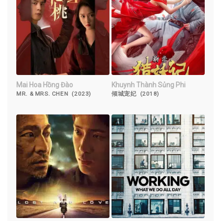
Mai Hoa Hồng Đào
Khuynh Thành Sủng Phi
MR. & MRS. CHEN (2023)
倾城宠妃 (2018)