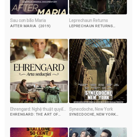
Sau cơn bão Maria
Leprechaun Returns
AFTER MARIA (2019)
LEPRECHAUN RETURNS
(2018)
Ehrengard: Nghệ thuật quyến
Synecdoche, New York
rũ
EHRENGARD: THE ART OF
SYNECDOCHE, NEW YORK
SEDUCTION (2023)
(2008)