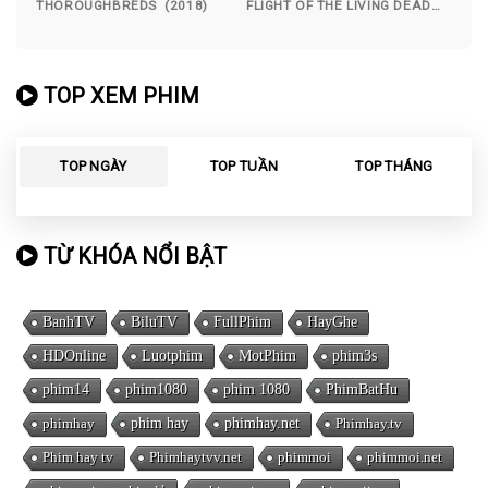
THOROUGHBREDS (2018)
FLIGHT OF THE LIVING DEAD
(2007)
TOP XEM PHIM
TOP NGÀY
TOP TUẦN
TOP THÁNG
TỪ KHÓA NỔI BẬT
BanhTV
BiluTV
FullPhim
HayGhe
HDOnline
Luotphim
MotPhim
phim3s
phim14
phim1080
phim 1080
PhimBatHu
phimhay
phim hay
phimhay.net
Phimhay.tv
Phim hay tv
Phimhaytvv.net
phimmoi
phimmoi.net