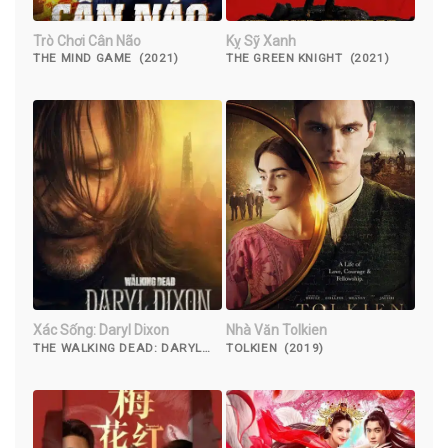
Trò Chơi Cân Não
Kỵ Sỹ Xanh
THE MIND GAME (2021)
THE GREEN KNIGHT (2021)
Xác Sống: Daryl Dixon
Nhà Văn Tolkien
THE WALKING DEAD: DARYL
TOLKIEN (2019)
DIXON (2023)