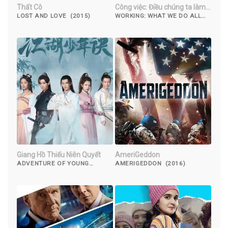
Thất Cô
Công việc: Điều chúng ta làm
cả ngày
LOST AND LOVE (2015)
WORKING: WHAT WE DO ALL
DAY (2023)
Giang Hồ Thiếu Niên Quyết
AmeriGeddon
ADVENTURE OF YOUNG
AMERIGEDDON (2016)
DETECTIVES (2023)