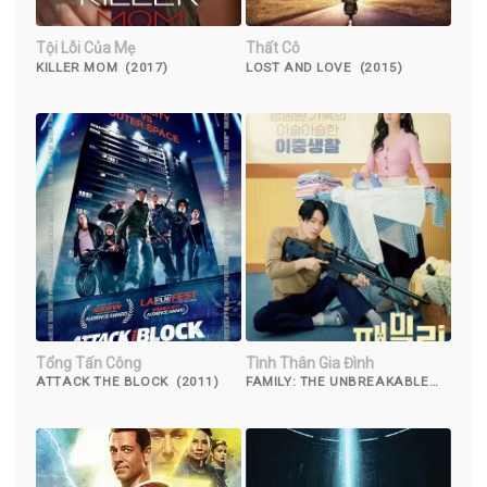
Tội Lỗi Của Mẹ
Thất Cô
KILLER MOM (2017)
LOST AND LOVE (2015)
Tổng Tấn Công
Tình Thân Gia Đình
ATTACK THE BLOCK (2011)
FAMILY: THE UNBREAKABLE
BOND (2023)