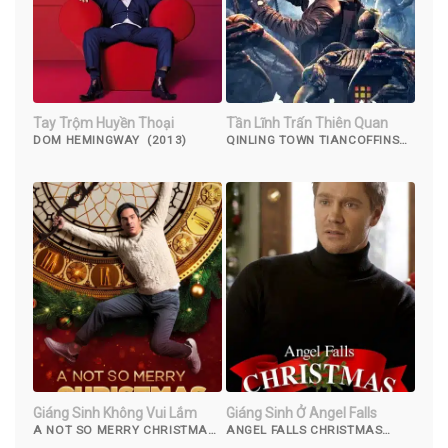
Tay Trộm Huyền Thoại
Tần Lĩnh Trấn Thiên Quan
DOM HEMINGWAY (2013)
QINLING TOWN TIANCOFFINS
(2023)
Giáng Sinh Không Vui Lắm
Giáng Sinh Ở Angel Falls
A NOT SO MERRY CHRISTMAS
ANGEL FALLS CHRISTMAS
(2022)
(2021)