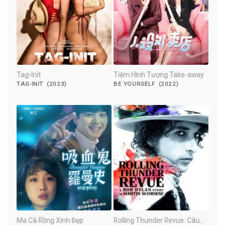
Tag-Init
Tiệm Hình Tượng Take-away
TAG-INIT (2023)
BE YOURSELF (2022)
Ma Cà Rồng Xinh Đẹp
Rolling Thunder Revue: Câu