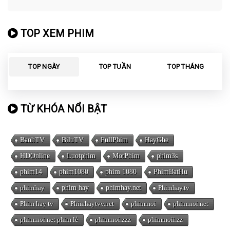
TOP XEM PHIM
TOP NGÀY
TOP TUẦN
TOP THÁNG
TỪ KHÓA NỔI BẬT
BanhTV
BiluTV
FullPhim
HayGhe
HDOnline
Luotphim
MotPhim
phim3s
phim14
phim1080
phim 1080
PhimBatHu
phimhay
phim hay
phimhay.net
Phimhay.tv
Phim hay tv
Phimhaytvv.net
phimmoi
phimmoi.net
phimmoi.net phim lẻ
phimmoi.zzz
phimmoii.zz