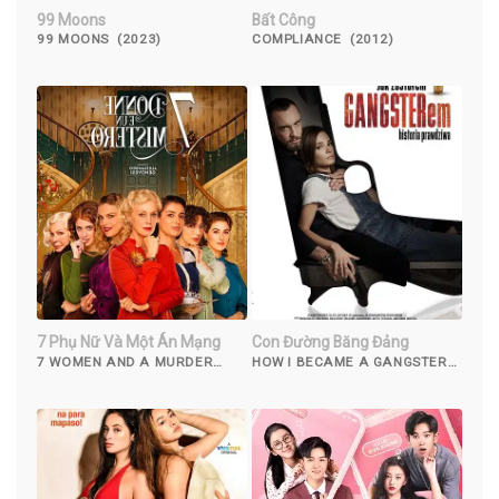
99 Moons
Bất Công
99 MOONS (2023)
COMPLIANCE (2012)
7 Phụ Nữ Và Một Án Mạng
Con Đường Băng Đảng
7 WOMEN AND A MURDER
HOW I BECAME A GANGSTER
(2022)
(2020)