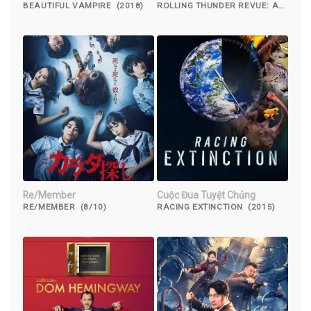
chuyện của Bob Dylan kể bởi
BEAUTIFUL VAMPIRE (2018)
ROLLING THUNDER REVUE: A
BOB DYLAN STORY BY MARTIN
Martin Scorsese
SCORSESE (2019)
Re/Member
Cuộc Đua Tuyệt Chủng
RE/MEMBER (8/10)
RACING EXTINCTION (2015)