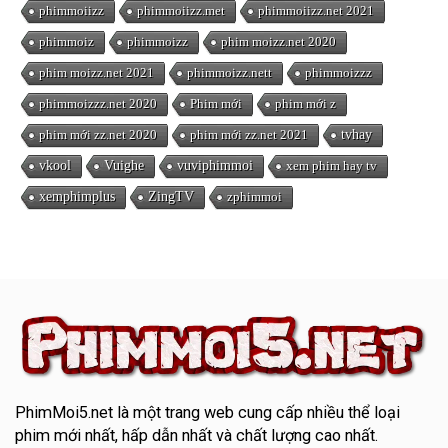
phimmoiizz
phimmoiizz.met
phimmoiizz.net 2021
phimmoiz
phimmoizz
phim moizz.net 2020
phim moizz.net 2021
phimmoizz.nett
phimmoizzz
phimmoizzz.net 2020
Phim mới
phim mới z
phim mới zz.net 2020
phim mới zz.net 2021
tvhay
vkool
Vuighe
vuviphimmoi
xem phim hay tv
xemphimplus
ZingTV
zphimmoi
PhimMoi5.net
là một trang web cung cấp nhiều thể loại
phim mới nhất, hấp dẫn nhất và chất lượng cao nhất.