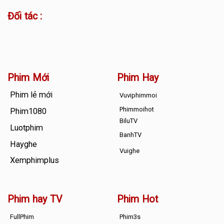
Đối tác :
Phim Mới
Phim Hay
Phim lẻ mới
Vuviphimmoi
Phimmoihot
Phim1080
BiluTV
Luotphim
BanhTV
Hayghe
Vuighe
Xemphimplus
Phim hay TV
Phim Hot
FullPhim
Phim3s