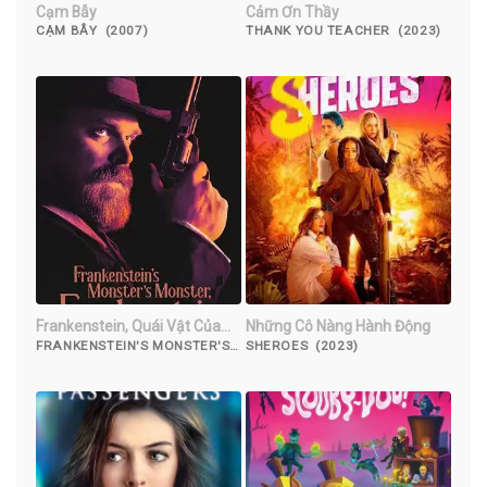
Cạm Bẫy
Cảm Ơn Thầy
CẠM BẪY (2007)
THANK YOU TEACHER (2023)
Frankenstein, Quái Vật Của
Những Cô Nàng Hành Động
Quái Vật Của Frankenstein
FRANKENSTEIN'S MONSTER'S
SHEROES (2023)
MONSTER, FRANKENSTEIN
(2019)