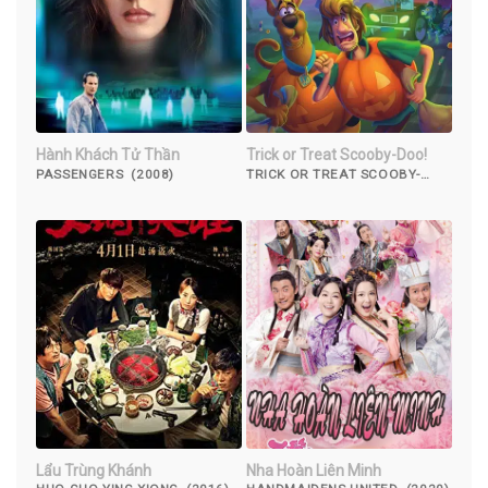
Hành Khách Tử Thần
Trick or Treat Scooby-Doo!
PASSENGERS (2008)
TRICK OR TREAT SCOOBY-
DOO! (2022)
Lẩu Trùng Khánh
Nha Hoàn Liên Minh