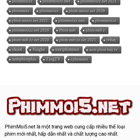
phimmoiizz
phimmoiizz.met
phimmoiizz.net 2021
phimmoiz
phimmoizz
phim moizz.net 2020
phim moizz.net 2021
phimmoizz.nett
phimmoizzz
phimmoizzz.net 2020
Phim mới
phim mới z
phim mới zz.net 2020
phim mới zz.net 2021
tvhay
vkool
Vuighe
vuviphimmoi
xem phim hay tv
xemphimplus
ZingTV
zphimmoi
PhimMoi5.net
là một trang web cung cấp nhiều thể loại
phim mới nhất, hấp dẫn nhất và chất lượng cao nhất.