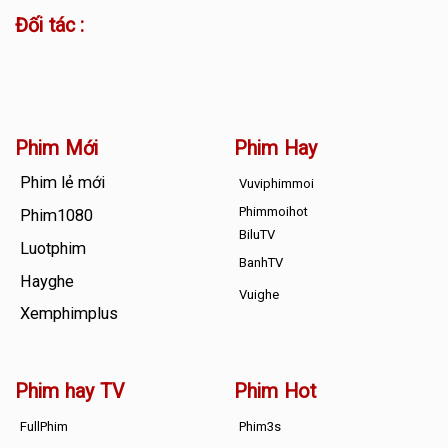
Đối tác :
Phim Mới
Phim Hay
Phim lẻ mới
Vuviphimmoi
Phimmoihot
Phim1080
BiluTV
Luotphim
BanhTV
Hayghe
Vuighe
Xemphimplus
Phim hay TV
Phim Hot
FullPhim
Phim3s