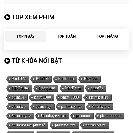
(2013)
TOP XEM PHIM
TOP NGÀY
TOP TUẦN
TOP THÁNG
TỪ KHÓA NỔI BẬT
BanhTV
BiluTV
FullPhim
HayGhe
HDOnline
Luotphim
MotPhim
phim3s
phim14
phim1080
phim 1080
PhimBatHu
phimhay
phim hay
phimhay.net
Phimhay.tv
Phim hay tv
Phimhaytvv.net
phimmoi
phimmoi.net
phimmoi.net phim lẻ
phimmoi.zzz
phimmoii.zz