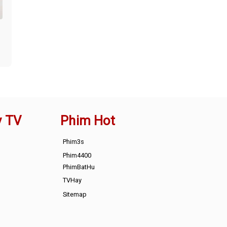
y TV
Phim Hot
Phim3s
Phim4400
PhimBatHu
TVHay
Sitemap