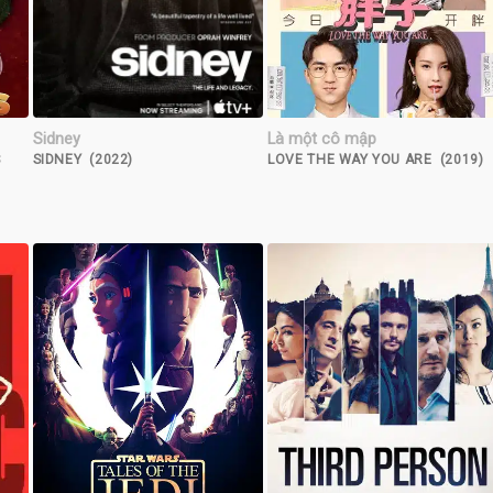
Sidney
Là một cô mập
S
SIDNEY (2022)
LOVE THE WAY YOU ARE (2019)