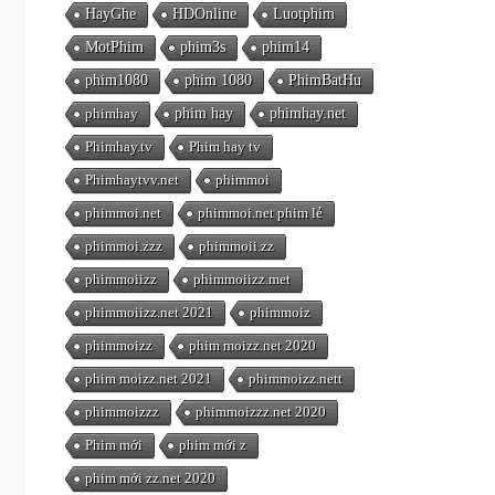
HayGhe
HDOnline
Luotphim
MotPhim
phim3s
phim14
phim1080
phim 1080
PhimBatHu
phimhay
phim hay
phimhay.net
Phimhay.tv
Phim hay tv
Phimhaytvv.net
phimmoi
phimmoi.net
phimmoi.net phim lẻ
phimmoi.zzz
phimmoii.zz
phimmoiizz
phimmoiizz.met
phimmoiizz.net 2021
phimmoiz
phimmoizz
phim moizz.net 2020
phim moizz.net 2021
phimmoizz.nett
phimmoizzz
phimmoizzz.net 2020
Phim mới
phim mới z
phim mới zz.net 2020