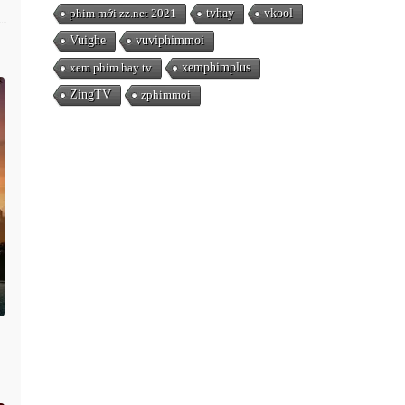
phim mới zz.net 2021
tvhay
vkool
Vuighe
vuviphimmoi
xem phim hay tv
xemphimplus
ZingTV
zphimmoi