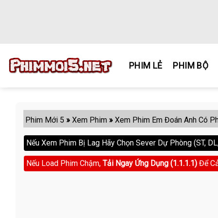
Skip
to
content
PHIM LẺ
PHIM BỘ
Phim Mới 5
»
Xem Phim
»
Xem Phim Em Đoán Anh Có Ph
Nếu Xem Phim Bị Lag Hãy Chọn Sever Dự Phòng (ST, DL, 
Nếu Load Phim Chậm,
Tải Ngay Ứng Dụng (1.1.1.1)
Để Cả