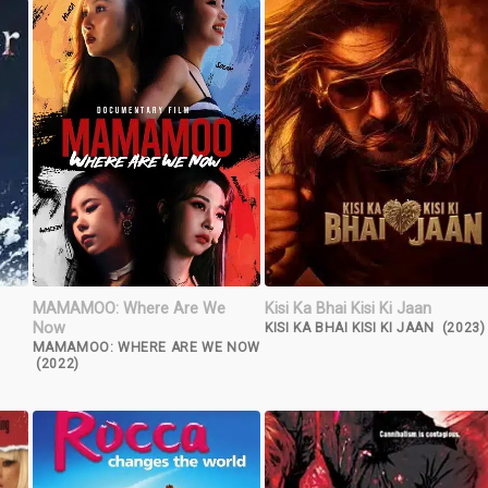
MAMAMOO: Where Are We
Kisi Ka Bhai Kisi Ki Jaan
Now
KISI KA BHAI KISI KI JAAN (2023)
MAMAMOO: WHERE ARE WE NOW
(2022)