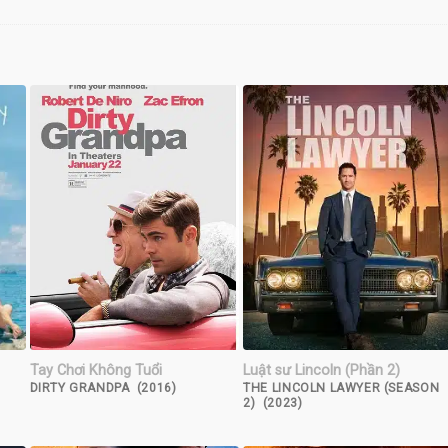
Tay Chơi Không Tuổi
Luật sư Lincoln (Phần 2)
DIRTY GRANDPA (2016)
THE LINCOLN LAWYER (SEASON
2) (2023)