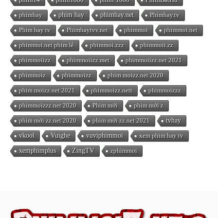
phimhay
phim hay
phimhay.net
Phimhay.tv
Phim hay tv
Phimhaytvv.net
phimmoi
phimmoi.net
phimmoi.net phim lẻ
phimmoi.zzz
phimmoii.zz
phimmoiizz
phimmoiizz.met
phimmoiizz.net 2021
phimmoiz
phimmoizz
phim moizz.net 2020
phim moizz.net 2021
phimmoizz.nett
phimmoizzz
phimmoizzz.net 2020
Phim mới
phim mới z
phim mới zz.net 2020
phim mới zz.net 2021
tvhay
vkool
Vuighe
vuviphimmoi
xem phim hay tv
xemphimplus
ZingTV
zphimmoi