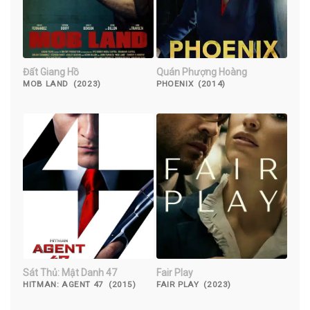
Đất Giang Hồ
Quán Phượng Hoàng
MOB LAND (2023)
PHOENIX (2014)
Sát Thủ: Mật Danh 47
Fair Play
HITMAN: AGENT 47 (2015)
FAIR PLAY (2023)