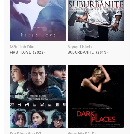
Mối Tình Đầu
Ngoại Thành
FIRST LOVE (2022)
SUBURBANITE (2013)
Địa Đàng Sụp Đổ
Bóng Ma Ký Ức