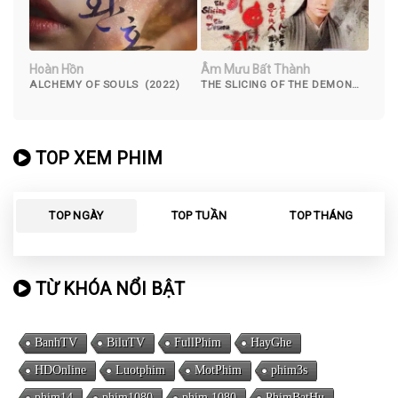
Hoàn Hồn
Âm Mưu Bất Thành
ALCHEMY OF SOULS (2022)
THE SLICING OF THE DEMON
(2007)
TOP XEM PHIM
TOP NGÀY
TOP TUẦN
TOP THÁNG
TỪ KHÓA NỔI BẬT
BanhTV
BiluTV
FullPhim
HayGhe
HDOnline
Luotphim
MotPhim
phim3s
phim14
phim1080
phim 1080
PhimBatHu