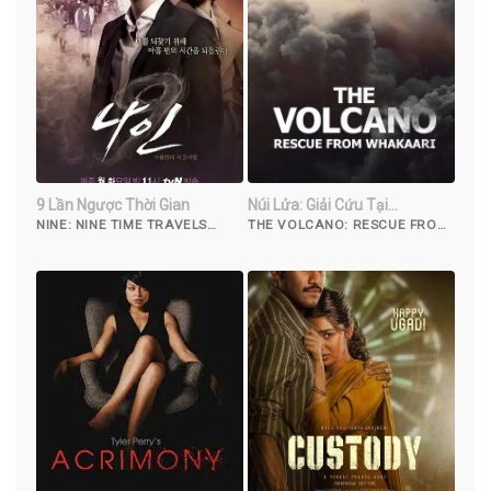
9 Lần Ngược Thời Gian
Núi Lửa: Giải Cứu Tại
Whakaari
NINE: NINE TIME TRAVELS
THE VOLCANO: RESCUE FROM
(2013)
WHAKAARI (2022)