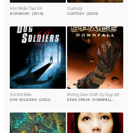
Hôn Nhân Tan Vỡ
Custody
ACRIMONY (2018)
CUSTODY (2023)
Sói Đột Biến
Không Gian Chết: Sự Sụp Đổ
DOG SOLDIERS (2002)
DEAD SPACE: DOWNFALL
(2008)