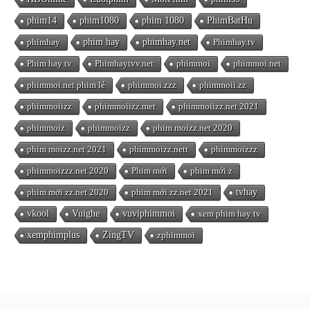
phim14
phim1080
phim 1080
PhimBatHu
phimhay
phim hay
phimhay.net
Phimhay.tv
Phim hay tv
Phimhaytvv.net
phimmoi
phimmoi.net
phimmoi.net phim lẻ
phimmoi.zzz
phimmoii.zz
phimmoiizz
phimmoiizz.met
phimmoiizz.net 2021
phimmoiz
phimmoizz
phim moizz.net 2020
phim moizz.net 2021
phimmoizz.nett
phimmoizzz
phimmoizzz.net 2020
Phim mới
phim mới z
phim mới zz.net 2020
phim mới zz.net 2021
tvhay
vkool
Vuighe
vuviphimmoi
xem phim hay tv
xemphimplus
ZingTV
zphimmoi