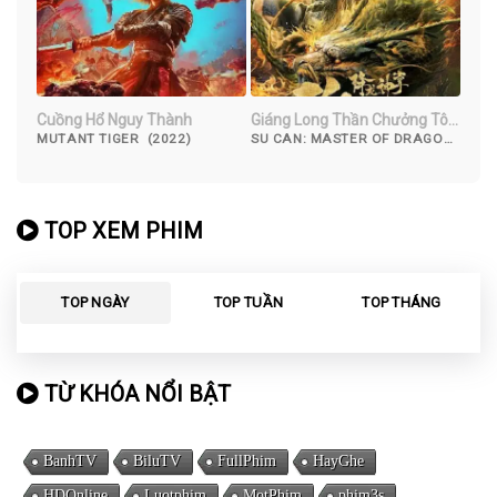
Cuồng Hổ Nguy Thành
Giáng Long Thần Chưởng Tô
Khất Nhi
MUTANT TIGER (2022)
SU CAN: MASTER OF DRAGON-
STRIKE PALMS (2018)
TOP XEM PHIM
TOP NGÀY
TOP TUẦN
TOP THÁNG
TỪ KHÓA NỔI BẬT
BanhTV
BiluTV
FullPhim
HayGhe
HDOnline
Luotphim
MotPhim
phim3s