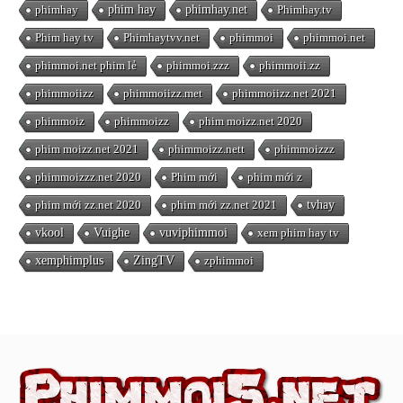
phimhay
phim hay
phimhay.net
Phimhay.tv
Phim hay tv
Phimhaytvv.net
phimmoi
phimmoi.net
phimmoi.net phim lẻ
phimmoi.zzz
phimmoii.zz
phimmoiizz
phimmoiizz.met
phimmoiizz.net 2021
phimmoiz
phimmoizz
phim moizz.net 2020
phim moizz.net 2021
phimmoizz.nett
phimmoizzz
phimmoizzz.net 2020
Phim mới
phim mới z
phim mới zz.net 2020
phim mới zz.net 2021
tvhay
vkool
Vuighe
vuviphimmoi
xem phim hay tv
xemphimplus
ZingTV
zphimmoi