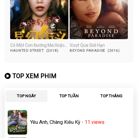
Có Một Con Đường Ma Hoặc
Vượt Qua Giới Hạn
Tối Nay
HAUNTED STREET (2018)
BEYOND PARADISE (2016)
TOP XEM PHIM
TOP NGÀY
TOP TUẦN
TOP THÁNG
Yêu Anh, Chàng Kiêu Kỳ
- 11
views