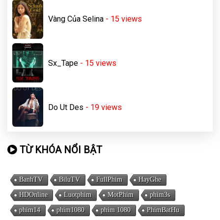
Vàng Của Selina
- 15
views
Sx_Tape
- 15
views
Do Ut Des
- 19
views
TỪ KHÓA NỔI BẬT
BanhTV
BiluTV
FullPhim
HayGhe
HDOnline
Luotphim
MotPhim
phim3s
phim14
phim1080
phim 1080
PhimBatHu