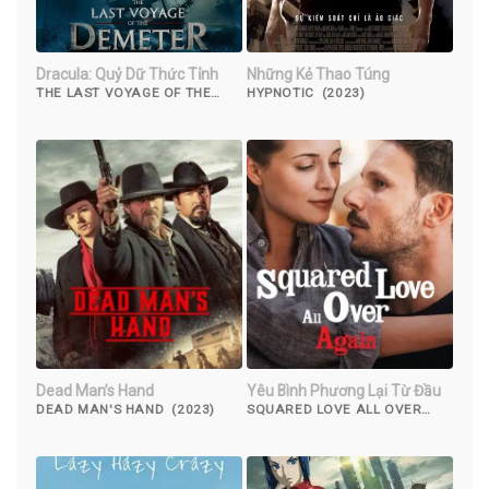
Dracula: Quỷ Dữ Thức Tỉnh
Những Kẻ Thao Túng
THE LAST VOYAGE OF THE
HYPNOTIC (2023)
DEMETER (2023)
Dead Man’s Hand
Yêu Bình Phương Lại Từ Đầu
DEAD MAN'S HAND (2023)
SQUARED LOVE ALL OVER
AGAIN (2023)