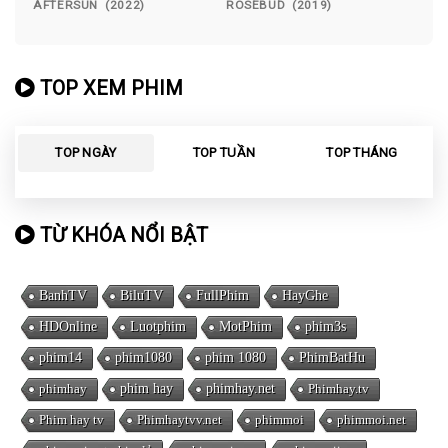
AFTERSUN (2022)
ROSEBUD (2019)
TOP XEM PHIM
TOP NGÀY
TOP TUẦN
TOP THÁNG
TỪ KHÓA NỔI BẬT
BanhTV
BiluTV
FullPhim
HayGhe
HDOnline
Luotphim
MotPhim
phim3s
phim14
phim1080
phim 1080
PhimBatHu
phimhay
phim hay
phimhay.net
Phimhay.tv
Phim hay tv
Phimhaytvv.net
phimmoi
phimmoi.net