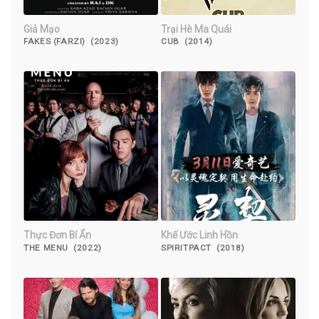
Giả Mạo
Trại Hè Ma Quái
FAKES (FARZI) (2023)
CUB (2014)
Thực Đơn Bí Ẩn
Khế Ước Linh Hồn
THE MENU (2022)
SPIRITPACT (2018)