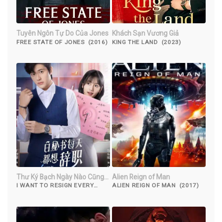
Tuyên Ngôn Tự Do Của Jones
Khách Sạn Vương Giả
FREE STATE OF JONES (2016)
KING THE LAND (2023)
Thư Ký Bạch Ngày Nào Cũng
Alien Reign of Man
Muốn Từ Chức
I WANT TO RESIGN EVERY
ALIEN REIGN OF MAN (2017)
SINGLE DAY (2022)