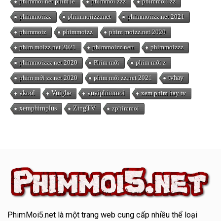
phimmoi.net phim lẻ
phimmoi.zzz
phimmoii.zz
phimmoiizz
phimmoiizz.met
phimmoiizz.net 2021
phimmoiz
phimmoizz
phim moizz.net 2020
phim moizz.net 2021
phimmoizz.nett
phimmoizzz
phimmoizzz.net 2020
Phim mới
phim mới z
phim mới zz.net 2020
phim mới zz.net 2021
tvhay
vkool
Vuighe
vuviphimmoi
xem phim hay tv
xemphimplus
ZingTV
zphimmoi
PhimMoi5.net
là một trang web cung cấp nhiều thể loại