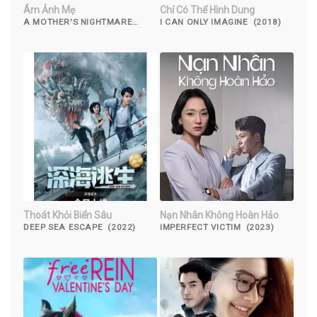
Ám Ảnh Mẹ
Chỉ Có Thể Hình Dung
A MOTHER'S NIGHTMARE
I CAN ONLY IMAGINE (2018)
(2012)
Thoát Khỏi Biển Sâu
Nạn Nhân Không Hoàn Hảo
DEEP SEA ESCAPE (2022)
IMPERFECT VICTIM (2023)