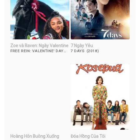
Zoe và Raven: Ngày Valentine
7 Ngày Yêu
FREE REIN: VALENTINE' DAY
7 DAYS (2018)
(2019)
Hoàng Hôn Buông Xuống
Đóa Hồng Của Tôi