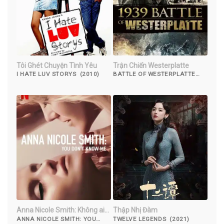
Tôi Ghét Chuyện Tình Yêu
Trận Chiến Westerplatte
I HATE LUV STORYS (2010)
BATTLE OF WESTERPLATTE
(2013)
Anna Nicole Smith: Không ai
Thập Nhị Đàm
hiểu tôi
ANNA NICOLE SMITH: YOU
TWELVE LEGENDS (2021)