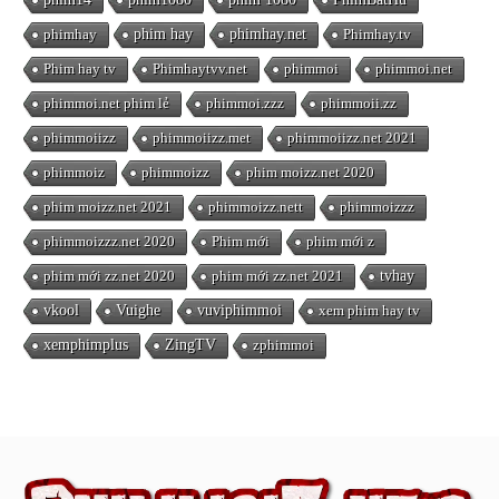
phimhay
phim hay
phimhay.net
Phimhay.tv
Phim hay tv
Phimhaytvv.net
phimmoi
phimmoi.net
phimmoi.net phim lẻ
phimmoi.zzz
phimmoii.zz
phimmoiizz
phimmoiizz.met
phimmoiizz.net 2021
phimmoiz
phimmoizz
phim moizz.net 2020
phim moizz.net 2021
phimmoizz.nett
phimmoizzz
phimmoizzz.net 2020
Phim mới
phim mới z
phim mới zz.net 2020
phim mới zz.net 2021
tvhay
vkool
Vuighe
vuviphimmoi
xem phim hay tv
xemphimplus
ZingTV
zphimmoi