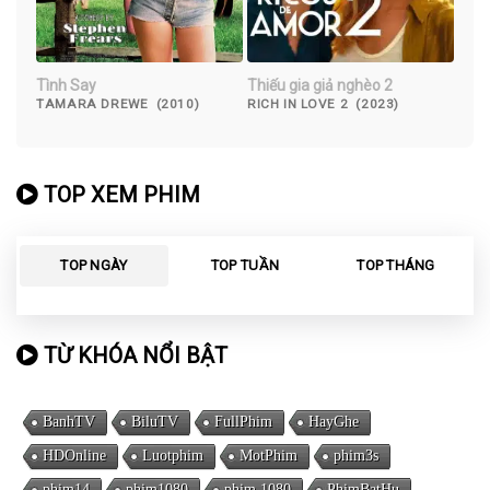
Tình Say
Thiếu gia giả nghèo 2
TAMARA DREWE (2010)
RICH IN LOVE 2 (2023)
TOP XEM PHIM
TOP NGÀY
TOP TUẦN
TOP THÁNG
TỪ KHÓA NỔI BẬT
BanhTV
BiluTV
FullPhim
HayGhe
HDOnline
Luotphim
MotPhim
phim3s
phim14
phim1080
phim 1080
PhimBatHu