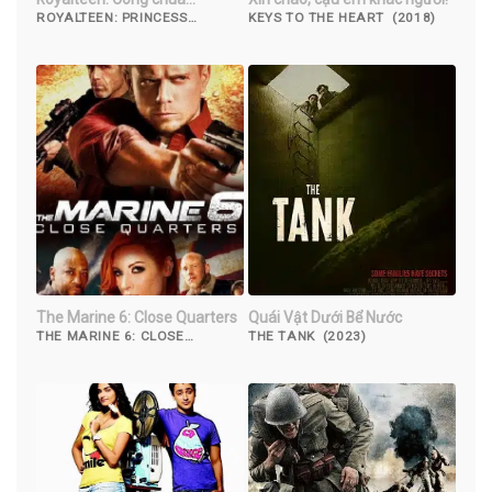
Margrethe
ROYALTEEN: PRINCESS
KEYS TO THE HEART (2018)
MARGRETHE (2023)
The Marine 6: Close Quarters
Quái Vật Dưới Bể Nước
THE MARINE 6: CLOSE
THE TANK (2023)
QUARTERS (2018)