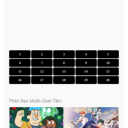
1
2
3
4
5
6
7
8
9
10
11
12
13
14
15
16
17
18
19
20
Phim Bạn Muốn Quan Tâm: