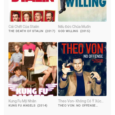
Cái Chết Của Stalin
Nếu Đức Chúa Muốn
THE DEATH OF STALIN (2017)
GOD WILLING (2015)
Kung Fu Mỹ Nhân
Theo Von- Không Có Ý Xúc
Phạm
KUNG FU ANGELS (2014)
THEO VON: NO OFFENSE
(2016)