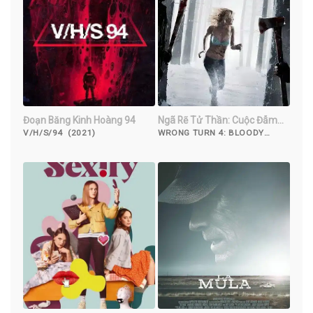
Đoạn Băng Kinh Hoàng 94
Ngã Rẽ Tử Thần: Cuộc Đẫm
Máu Bắt Đầu
V/H/S/94 (2021)
WRONG TURN 4: BLOODY
BEGINNINGS (2011)