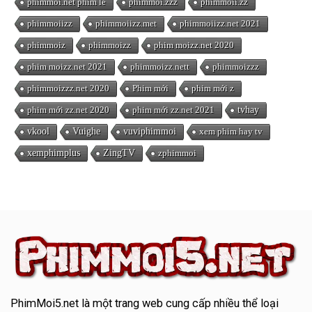
phimmoi.net phim lẻ
phimmoi.zzz
phimmoii.zz
phimmoiizz
phimmoiizz.met
phimmoiizz.net 2021
phimmoiz
phimmoizz
phim moizz.net 2020
phim moizz.net 2021
phimmoizz.nett
phimmoizzz
phimmoizzz.net 2020
Phim mới
phim mới z
phim mới zz.net 2020
phim mới zz.net 2021
tvhay
vkool
Vuighe
vuviphimmoi
xem phim hay tv
xemphimplus
ZingTV
zphimmoi
PhimMoi5.net
là một trang web cung cấp nhiều thể loại