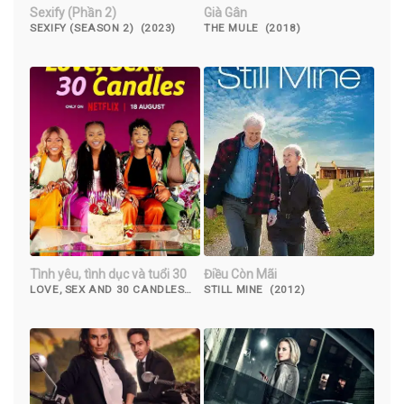
Sexify (Phần 2)
Già Gân
SEXIFY (SEASON 2) (2023)
THE MULE (2018)
Tình yêu, tình dục và tuổi 30
Điều Còn Mãi
LOVE, SEX AND 30 CANDLES
STILL MINE (2012)
(2023)