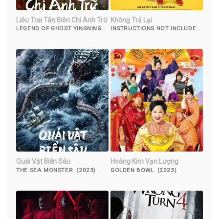
Liêu Trai Tân Biên Chi Anh Trữ
Không Trả Lại
LEGEND OF GHOST YINGNING
INSTRUCTIONS NOT INCLUDED
(2023)
(2013)
Quái Vật Biển Sâu
Hoàng Kim Vạn Lượng
THE SEA MONSTER (2023)
GOLDEN BOWL (2023)