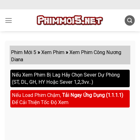
Skip
to
content
Phim Mới 5
»
Xem Phim
»
Xem Phim Công Nương
Diana
Nếu Xem Phim Bị Lag Hãy Chọn Sever Dự Phòng
(ST, DL, GH, HY Hoặc Sever 1,2,3vv...)
Nếu Load Phim Chậm,
Tải Ngay Ứng Dụng (1.1.1.1)
Để Cải Thiện Tốc Độ Xem