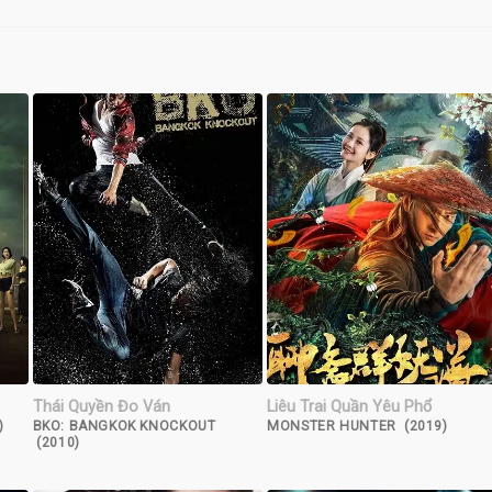
Thái Quyền Đo Ván
Liêu Trai Quần Yêu Phổ
)
BKO: BANGKOK KNOCKOUT
MONSTER HUNTER (2019)
(2010)