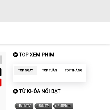
TOP XEM PHIM
TOP NGÀY
TOP TUẦN
TOP THÁNG
TỪ KHÓA NỔI BẬT
BanhTV
BiluTV
FullPhim