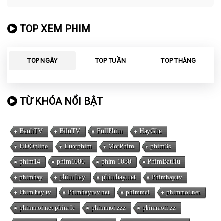
TOP XEM PHIM
TOP NGÀY
TOP TUẦN
TOP THÁNG
TỪ KHÓA NỔI BẬT
BanhTV
BiluTV
FullPhim
HayGhe
HDOnline
Luotphim
MotPhim
phim3s
phim14
phim1080
phim 1080
PhimBatHu
phimhay
phim hay
phimhay.net
Phimhay.tv
Phim hay tv
Phimhaytvv.net
phimmoi
phimmoi.net
phimmoi.net phim lẻ
phimmoi.zzz
phimmoii.zz