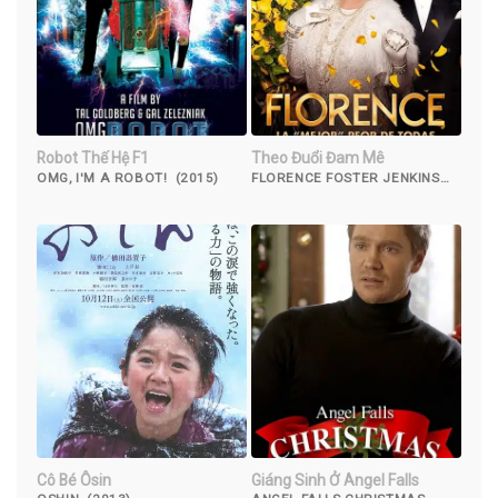
Robot Thế Hệ F1
Theo Đuổi Đam Mê
OMG, I'M A ROBOT! (2015)
FLORENCE FOSTER JENKINS
(2016)
Cô Bé Ôsin
Giáng Sinh Ở Angel Falls