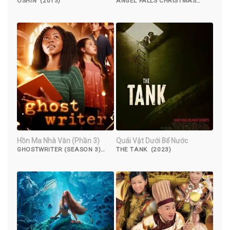
OSHIN (2013)
ANGEL FALLS CHRISTMAS
(2021)
Hồn Ma Nhà Văn (Phần 3)
Quái Vật Dưới Bể Nước
GHOSTWRITER (SEASON 3)
THE TANK (2023)
(2022)