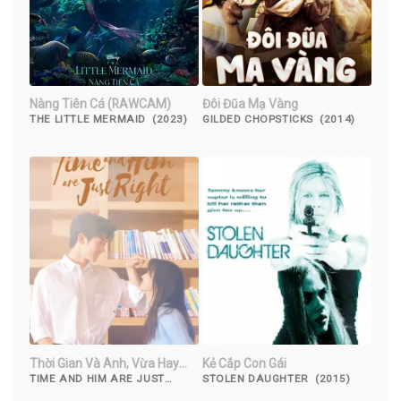
Nàng Tiên Cá (RAWCAM)
Đôi Đũa Mạ Vàng
THE LITTLE MERMAID (2023)
GILDED CHOPSTICKS (2014)
Thời Gian Và Anh, Vừa Hay
Kẻ Cắp Con Gái
Đúng Lúc
TIME AND HIM ARE JUST
STOLEN DAUGHTER (2015)
RIGHT (2022)