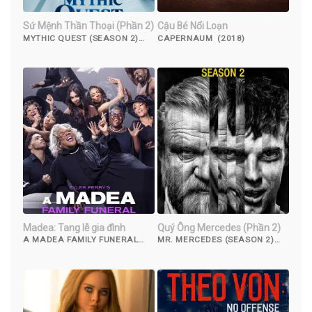
Sứ Mệnh Thần Thoại (Phần 2)
Cậu Bé Nổi Loạn
MYTHIC QUEST (SEASON 2)
CAPERNAUM (2018)
(2021)
Madea: Tang lễ gia đình
Quý Ông Mercedes (Phần 2)
A MADEA FAMILY FUNERAL
MR. MERCEDES (SEASON 2)
(2019)
(2018)