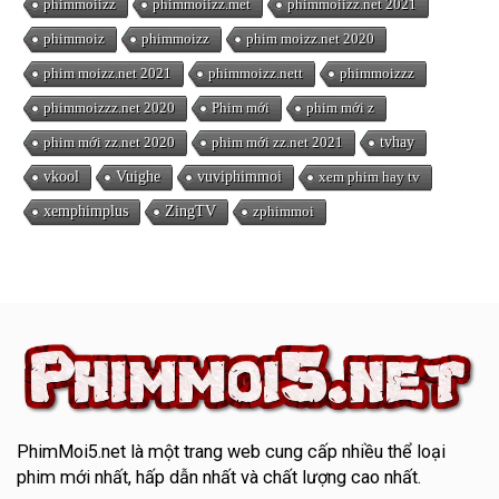
phimmoiizz
phimmoiizz.met
phimmoiizz.net 2021
phimmoiz
phimmoizz
phim moizz.net 2020
phim moizz.net 2021
phimmoizz.nett
phimmoizzz
phimmoizzz.net 2020
Phim mới
phim mới z
phim mới zz.net 2020
phim mới zz.net 2021
tvhay
vkool
Vuighe
vuviphimmoi
xem phim hay tv
xemphimplus
ZingTV
zphimmoi
PhimMoi5.net
là một trang web cung cấp nhiều thể loại
phim mới nhất, hấp dẫn nhất và chất lượng cao nhất.