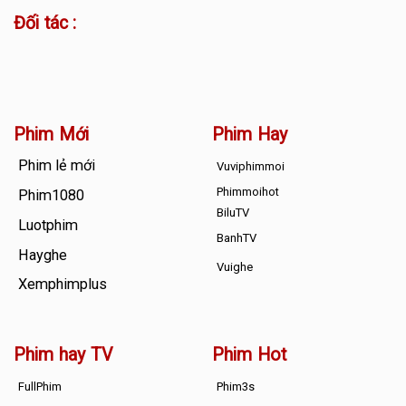
Đối tác :
Phim Mới
Phim Hay
Phim lẻ mới
Vuviphimmoi
Phimmoihot
Phim1080
BiluTV
Luotphim
BanhTV
Hayghe
Vuighe
Xemphimplus
Phim hay TV
Phim Hot
FullPhim
Phim3s