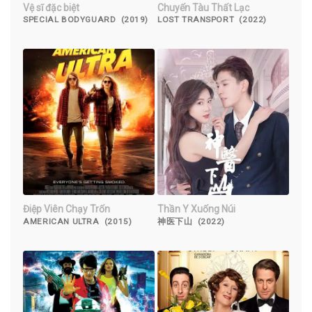
Vệ sĩ đặc biệt
Chuyến Tàu Thất Lạc
SPECIAL BODYGUARD (2019)
LOST TRANSPORT (2022)
Điệp Viên Chạy Trốn
Thần Y Xuống Núi
AMERICAN ULTRA (2015)
神医下山 (2022)