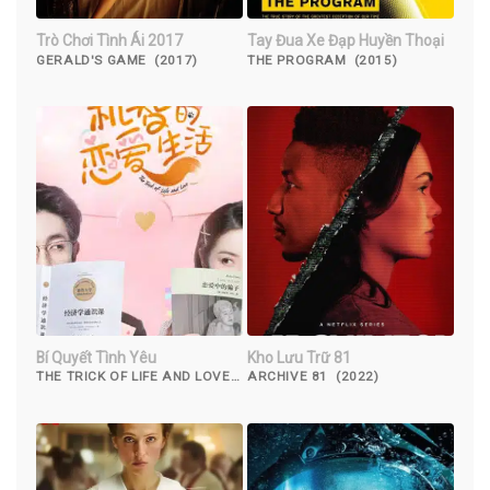
Trò Chơi Tình Ái 2017
Tay Đua Xe Đạp Huyền Thoại
GERALD'S GAME (2017)
THE PROGRAM (2015)
Bí Quyết Tình Yêu
Kho Lưu Trữ 81
THE TRICK OF LIFE AND LOVE
ARCHIVE 81 (2022)
(2022)