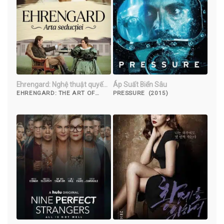
Ehrengard: Nghệ thuật quyến
Áp Suất Biển Sâu
rũ
EHRENGARD: THE ART OF
PRESSURE (2015)
SEDUCTION (2023)