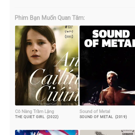
Phim Bạn Muốn Quan Tâm:
Cô Nàng Trầm Lặng
Sound of Metal
THE QUIET GIRL (2022)
SOUND OF METAL (2019)