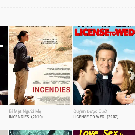
Bí Mật Người Mẹ
Quyền Được Cưới
INCENDIES (2010)
LICENSE TO WED (2007)