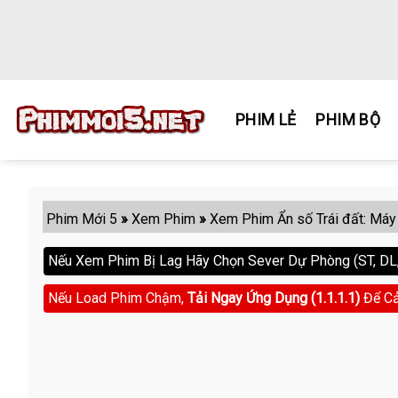
Skip
to
content
PHIM LẺ
PHIM BỘ
Phim Mới 5
»
Xem Phim
»
Xem Phim Ẩn số Trái đất: Máy t
Nếu Xem Phim Bị Lag Hãy Chọn Sever Dự Phòng (ST, DL, 
Nếu Load Phim Chậm,
Tải Ngay Ứng Dụng (1.1.1.1)
Để Cả