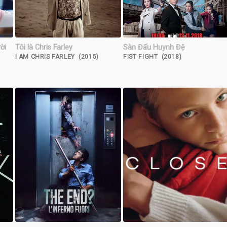
ời
Tôi là Chris Farley
Sàn Đấu Huynh Đệ
I AM CHRIS FARLEY (2015)
FIST FIGHT (2018)