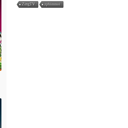
ZingTV
zphimmoi