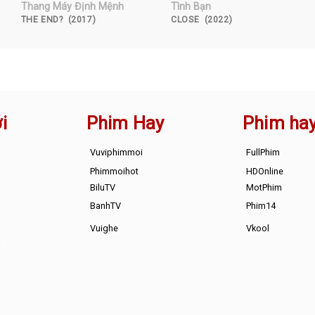
Thang Máy Định Mệnh
Tình Bạn
THE END? (2017)
CLOSE (2022)
i
Phim Hay
Phim ha
Vuviphimmoi
FullPhim
Phimmoihot
HDOnline
BiluTV
MotPhim
BanhTV
Phim14
Vuighe
Vkool
s