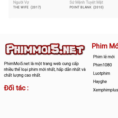
Người Vợ
Sứ Mệnh Tuyệt Mật
THE WIFE (2017)
POINT BLANK (2010)
Phim Mớ
Phim lẻ mới
PhimMoi5.net
là một trang web cung cấp
Phim1080
nhiều thể loại phim mới nhất, hấp dẫn nhất và
Luotphim
chất lượng cao nhất.
Hayghe
Đối tác :
Xemphimplu