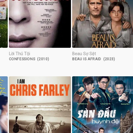
Lời Thú Tội
Beau Sợ Sệt
CONFESSIONS (2010)
BEAU IS AFRAID (2023)