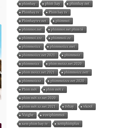
phimhay
phim hay
phimhay.net
Phimhay.tv
Phim hay tv
Phimhaytvv.net
phimmoi
phimmoi.net
phimmoi.net phim lẻ
phimmoi.zzz
phimmoii.zz
phimmoiizz
phimmoiizz.met
phimmoiizz.net 2021
phimmoiz
phimmoizz
phim moizz.net 2020
phim moizz.net 2021
phimmoizz.nett
phimmoizzz
phimmoizzz.net 2020
Phim mới
phim mới z
phim mới zz.net 2020
phim mới zz.net 2021
tvhay
vkool
Vuighe
vuviphimmoi
xem phim hay tv
xemphimplus