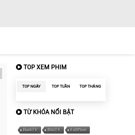
TOP XEM PHIM
TOP NGÀY
TOP TUẦN
TOP THÁNG
TỪ KHÓA NỔI BẬT
BanhTV
BiluTV
FullPhim