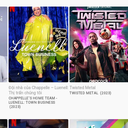
Đội nhà của Chappelle – Luenell:
Twisted Metal
Thị trấn chúng tôi
TWISTED METAL (2023)
CHAPPELLE'S HOME TEAM -
LUENELL: TOWN BUSINESS
(2023)