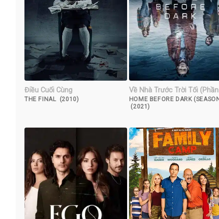
Điều Cuối Cùng
Về Nhà Trước Trời Tối (Phần
THE FINAL (2010)
HOME BEFORE DARK (SEASON
(2021)