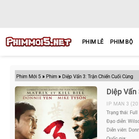
Skip
to
content
PHIM LẺ
PHIM BỘ
Phim Mới 5
»
Phim
»
Diệp Vấn 3: Trận Chiến Cuối Cùng
Diệp Vấn 
IP MAN 3
(20
Trạng thái: Full
Đạo diễn: Wils
Diễn viên:
Donni
Quốc gia: