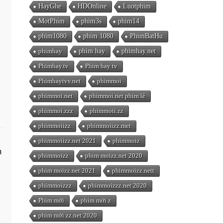
HayGhe
HDOnline
Luotphim
MotPhim
phim3s
phim14
phim1080
phim 1080
PhimBatHu
phimhay
phim hay
phimhay.net
Phimhay.tv
Phim hay tv
Phimhaytvv.net
phimmoi
phimmoi.net
phimmoi.net phim lẻ
phimmoi.zzz
phimmoii.zz
phimmoiizz
phimmoiizz.met
phimmoiizz.net 2021
phimmoiz
n
phimmoizz
phim moizz.net 2020
phim moizz.net 2021
phimmoizz.nett
phimmoizzz
phimmoizzz.net 2020
Phim mới
phim mới z
phim mới zz.net 2020