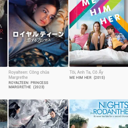
Royalteen: Công chúa
Tôi, Anh Ta, Cô Ấy
Margrethe
ME HIM HER (2015)
ROYALTEEN: PRINCESS
MARGRETHE (2023)