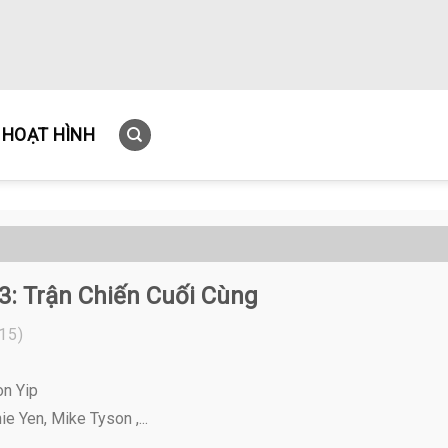
HOẠT HÌNH
3: Trận Chiến Cuối Cùng
15)
on Yip
e Yen, Mike Tyson ,...