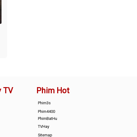
y TV
Phim Hot
Phim3s
Phim4400
PhimBatHu
TVHay
Sitemap