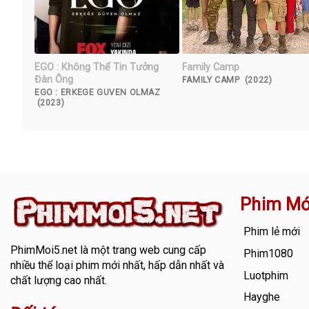
EGO : Không Thể Tin Tưởng
Family Camp
Đàn Ông
FAMILY CAMP (2022)
EGO : ERKEGE GUVEN OLMAZ
(2023)
Phim Mớ
Phim lẻ mới
PhimMoi5.net
là một trang web cung cấp
Phim1080
nhiều thể loại phim mới nhất, hấp dẫn nhất và
Luotphim
chất lượng cao nhất.
Hayghe