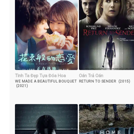
Tình Ta Đẹp Tựa Đóa Hoa
Oán Trả Oán
WE MADE A BEAUTIFUL BOUQUET
RETURN TO SENDER (2015)
(2021)