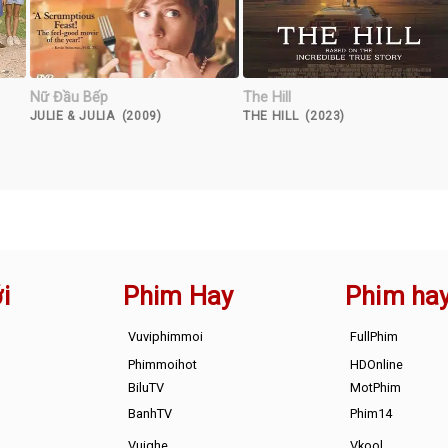
Nữ Đầu Bếp
The Hill
JULIE & JULIA (2009)
THE HILL (2023)
i
Phim Hay
Phim ha
Vuviphimmoi
FullPhim
Phimmoihot
HDOnline
BiluTV
MotPhim
BanhTV
Phim14
Vuighe
Vkool