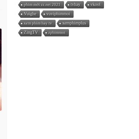
phim mới zz.net 2021
tvhay
vkool
Vuighe
vuviphimmoi
xem phim hay tv
xemphimplus
ZingTV
zphimmoi