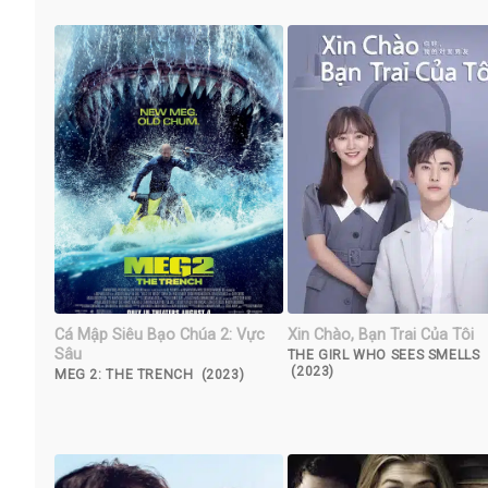
Cá Mập Siêu Bạo Chúa 2: Vực
Xin Chào, Bạn Trai Của Tôi
Sâu
THE GIRL WHO SEES SMELLS
(2023)
MEG 2: THE TRENCH (2023)