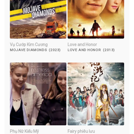
Vụ Cướp Kim Cương
Love and Honor
MOJAVE DIAMONDS (2023)
LOVE AND HONOR (2013)
Phụ Nữ Kiểu Mỹ
Fairy phiêu lưu