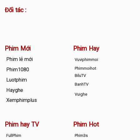
Đối tác :
Phim Mới
Phim Hay
Phim lẻ mới
Vuviphimmoi
Phimmoihot
Phim1080
BiluTV
Luotphim
BanhTV
Hayghe
Vuighe
Xemphimplus
Phim hay TV
Phim Hot
FullPhim
Phim3s