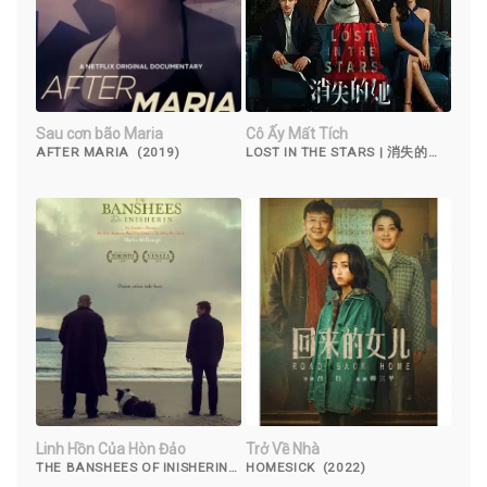
Sau cơn bão Maria
Cô Ấy Mất Tích
AFTER MARIA (2019)
LOST IN THE STARS | 消失的她
(2023)
Linh Hồn Của Hòn Đảo
Trở Về Nhà
THE BANSHEES OF INISHERIN
HOMESICK (2022)
(2022)