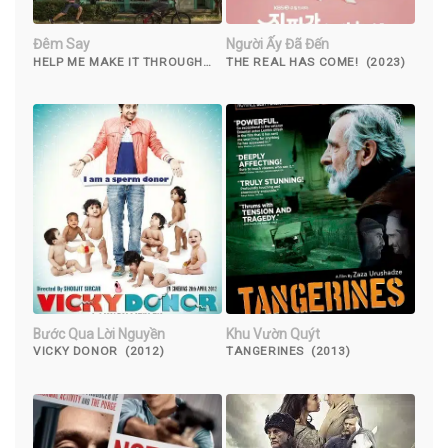
Đêm Say
Người Ấy Đã Đến
HELP ME MAKE IT THROUGH
THE REAL HAS COME! (2023)
THE NIGHT (2017)
Bước Qua Lời Nguyền
Khu Vườn Quýt
VICKY DONOR (2012)
TANGERINES (2013)