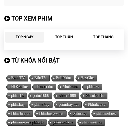
TOP XEM PHIM
TOP NGÀY
TOP TUẦN
TOP THÁNG
TỪ KHÓA NỔI BẬT
BanhTV
BiluTV
FullPhim
HayGhe
HDOnline
Luotphim
MotPhim
phim3s
phim14
phim1080
phim 1080
PhimBatHu
phimhay
phim hay
phimhay.net
Phimhay.tv
Phim hay tv
Phimhaytvv.net
phimmoi
phimmoi.net
phimmoi.net phim lẻ
phimmoi.zzz
phimmoii.zz