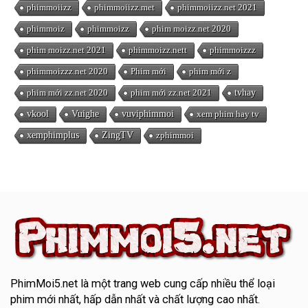
phimmoiizz
phimmoiizz.met
phimmoiizz.net 2021
phimmoiz
phimmoizz
phim moizz.net 2020
phim moizz.net 2021
phimmoizz.nett
phimmoizzz
phimmoizzz.net 2020
Phim mới
phim mới z
phim mới zz.net 2020
phim mới zz.net 2021
tvhay
vkool
Vuighe
vuviphimmoi
xem phim hay tv
xemphimplus
ZingTV
zphimmoi
PhimMoi5.net
là một trang web cung cấp nhiều thể loại
phim mới nhất, hấp dẫn nhất và chất lượng cao nhất.