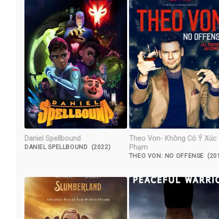
Daniel Spellbound
Theo Von- Không Có Ý Xúc
Phạm
DANIEL SPELLBOUND (2022)
THEO VON: NO OFFENSE (20