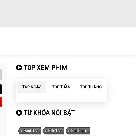
TOP XEM PHIM
TOP NGÀY
TOP TUẦN
TOP THÁNG
TỪ KHÓA NỔI BẬT
BanhTV
BiluTV
FullPhim