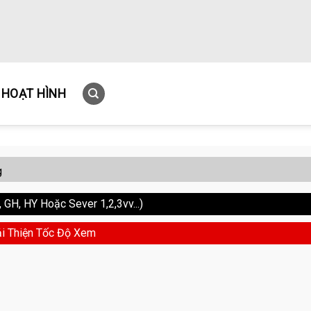
HOẠT HÌNH
g
GH, HY Hoặc Sever 1,2,3vv...)
i Thiện Tốc Độ Xem