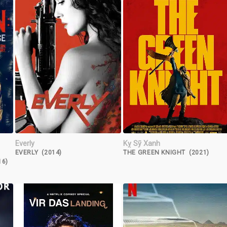
Everly
Kỵ Sỹ Xanh
EVERLY (2014)
THE GREEN KNIGHT (2021)
16)