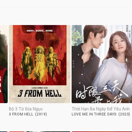
Bộ 3 Từ Địa Ngục
Thời Hạn Ba Ngày Để Yêu Anh
3 FROM HELL (2019)
LOVE ME IN THREE DAYS (2023)