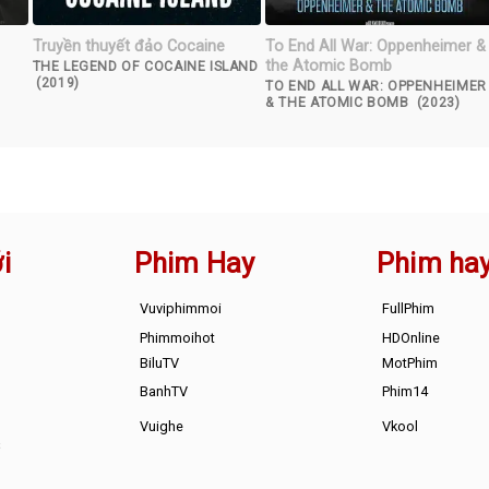
Truyền thuyết đảo Cocaine
To End All War: Oppenheimer &
the Atomic Bomb
THE LEGEND OF COCAINE ISLAND
(2019)
TO END ALL WAR: OPPENHEIMER
& THE ATOMIC BOMB (2023)
i
Phim Hay
Phim ha
Vuviphimmoi
FullPhim
Phimmoihot
HDOnline
BiluTV
MotPhim
BanhTV
Phim14
Vuighe
Vkool
s