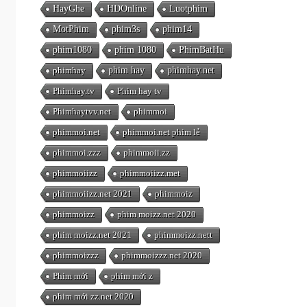
HayGhe
HDOnline
Luotphim
MotPhim
phim3s
phim14
phim1080
phim 1080
PhimBatHu
phimhay
phim hay
phimhay.net
Phimhay.tv
Phim hay tv
Phimhaytvv.net
phimmoi
phimmoi.net
phimmoi.net phim lẻ
phimmoi.zzz
phimmoii.zz
phimmoiizz
phimmoiizz.met
phimmoiizz.net 2021
phimmoiz
phimmoizz
phim moizz.net 2020
phim moizz.net 2021
phimmoizz.nett
phimmoizzz
phimmoizzz.net 2020
Phim mới
phim mới z
phim mới zz.net 2020