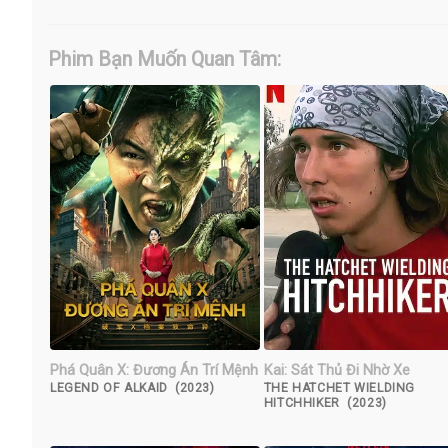
Phim Bạn Muốn Quan Tâm:
Phá Quân X: Đương Án Trí Mệnh
Kai: Sát Thủ Đi Nhờ Xe
LEGEND OF ALKAID (2023)
THE HATCHET WIELDING
HITCHHIKER (2023)