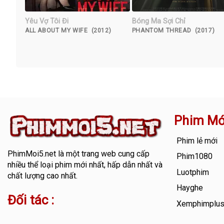
Yêu Vợ Tôi Đi
Bóng Ma Sợi Chỉ
ALL ABOUT MY WIFE (2012)
PHANTOM THREAD (2017)
Phim Mớ
Phim lẻ mới
PhimMoi5.net
là một trang web cung cấp
Phim1080
nhiều thể loại phim mới nhất, hấp dẫn nhất và
Luotphim
chất lượng cao nhất.
Hayghe
Đối tác :
Xemphimplu