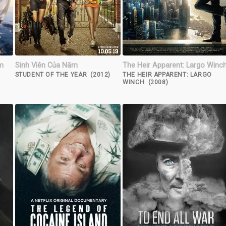
m
Sinh Viên Của Năm
The Heir Apparent: Largo Winc
STUDENT OF THE YEAR (2012)
THE HEIR APPARENT: LARGO
WINCH (2008)