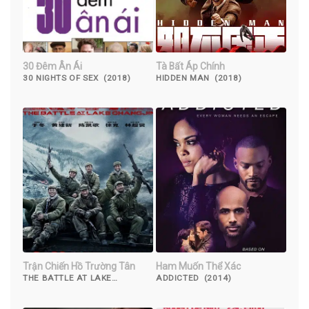
30 Đêm Ân Ái
Tà Bất Áp Chính
30 NIGHTS OF SEX (2018)
HIDDEN MAN (2018)
Trận Chiến Hồ Trường Tân
Ham Muốn Thể Xác
THE BATTLE AT LAKE
ADDICTED (2014)
CHANGJIN (2021)