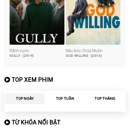
Rãnh nước
Nếu Đức Chúa Muốn
GULLY (2019)
GOD WILLING (2015)
TOP XEM PHIM
TOP NGÀY
TOP TUẦN
TOP THÁNG
TỪ KHÓA NỔI BẬT