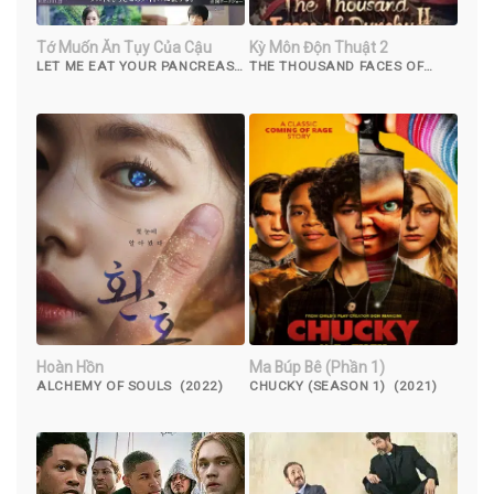
Tớ Muốn Ăn Tụy Của Cậu
Kỳ Môn Độn Thuật 2
LET ME EAT YOUR PANCREAS
THE THOUSAND FACES OF
(2017)
DUNSHU 2 (2023)
Hoàn Hồn
Ma Búp Bê (Phần 1)
ALCHEMY OF SOULS (2022)
CHUCKY (SEASON 1) (2021)