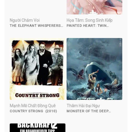
Người Chăm Voi
Họa Tâm: Song Sinh Kiếp
THE ELEPHANT WHISPERERS
PAINTED HEART: TWIN
(2022)
TRIBULATIONS (2023)
Mạnh Mẽ Chất Đồng Quê
Thâm Hải Đại Ngư
COUNTRY STRONG (2010)
MONSTER OF THE DEEP
(2023)