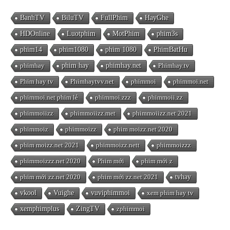
BanhTV
BiluTV
FullPhim
HayGhe
HDOnline
Luotphim
MotPhim
phim3s
phim14
phim1080
phim 1080
PhimBatHu
phimhay
phim hay
phimhay.net
Phimhay.tv
Phim hay tv
Phimhaytvv.net
phimmoi
phimmoi.net
phimmoi.net phim lẻ
phimmoi.zzz
phimmoii.zz
phimmoiizz
phimmoiizz.met
phimmoiizz.net 2021
phimmoiz
phimmoizz
phim moizz.net 2020
phim moizz.net 2021
phimmoizz.nett
phimmoizzz
phimmoizzz.net 2020
Phim mới
phim mới z
phim mới zz.net 2020
phim mới zz.net 2021
tvhay
vkool
Vuighe
vuviphimmoi
xem phim hay tv
xemphimplus
ZingTV
zphimmoi