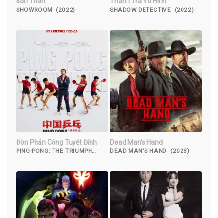
Bán Thân
Thanh Tra Vô Hình
SHOWROOM (2022)
SHADOW DETECTIVE (2022)
Đòn Phản Công Tuyệt Đỉnh
Dead Man’s Hand
PING-PONG: THE TRIUMPH
DEAD MAN'S HAND (2023)
(2023)