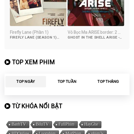
Firefly Lane (Phần 1)
Vỏ Bọc Ma ARISE border: 2 Ma
Thì Thầm
FIREFLY LANE (SEASON 1)
GHOST IN THE SHELL ARISE -
(2022)
BORDER 2: GHOST WHISPERS
(2013)
TOP XEM PHIM
TOP NGÀY
TOP TUẦN
TOP THÁNG
TỪ KHÓA NỔI BẬT
BanhTV
BiluTV
FullPhim
HayGhe
HDOnline
Luotphim
MotPhim
phim3s