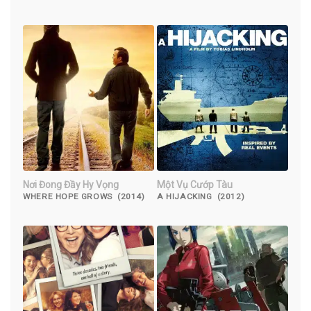
Nơi Đong Đầy Hy Vọng
Một Vụ Cướp Tàu
WHERE HOPE GROWS (2014)
A HIJACKING (2012)