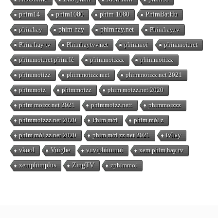
phim14
phim1080
phim 1080
PhimBatHu
phimhay
phim hay
phimhay.net
Phimhay.tv
Phim hay tv
Phimhaytvv.net
phimmoi
phimmoi.net
phimmoi.net phim lẻ
phimmoi.zzz
phimmoii.zz
phimmoiizz
phimmoiizz.met
phimmoiizz.net 2021
phimmoiz
phimmoizz
phim moizz.net 2020
phim moizz.net 2021
phimmoizz.nett
phimmoizzz
phimmoizzz.net 2020
Phim mới
phim mới z
phim mới zz.net 2020
phim mới zz.net 2021
tvhay
vkool
Vuighe
vuviphimmoi
xem phim hay tv
xemphimplus
ZingTV
zphimmoi