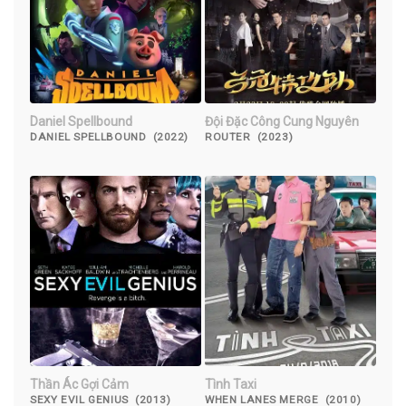
Daniel Spellbound
Đội Đặc Công Cung Nguyên
DANIEL SPELLBOUND (2022)
ROUTER (2023)
Thần Ác Gợi Cảm
Tình Taxi
SEXY EVIL GENIUS (2013)
WHEN LANES MERGE (2010)