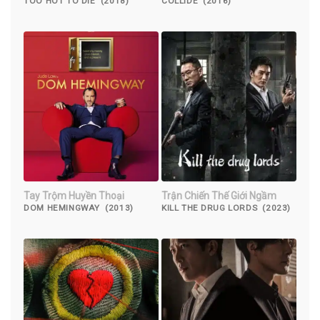
TOO HOT TO DIE (2018)
COLLIDE (2016)
Tay Trộm Huyền Thoại
Trận Chiến Thế Giới Ngầm
DOM HEMINGWAY (2013)
KILL THE DRUG LORDS (2023)