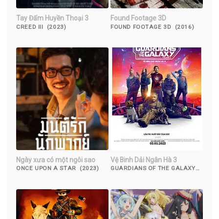
Tay Đấm Huyền Thoại 3
Found Footage 3D
CREED III (2023)
FOUND FOOTAGE 3D (2016)
Ngày xưa có một ngôi sao
Vệ Binh Dải Ngân Hà 3
ONCE UPON A STAR (2023)
GUARDIANS OF THE GALAXY
VOLUME 3 (2023)