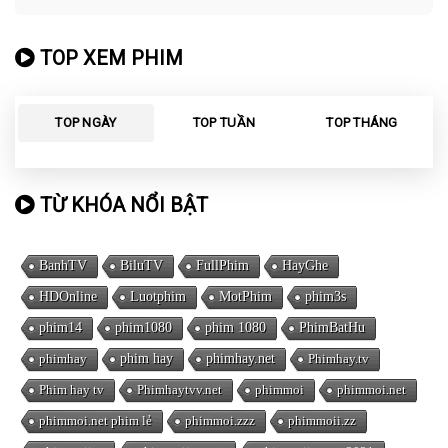
TOP XEM PHIM
TOP NGÀY
TOP TUẦN
TOP THÁNG
TỪ KHÓA NỔI BẬT
BanhTV
BiluTV
FullPhim
HayGhe
HDOnline
Luotphim
MotPhim
phim3s
phim14
phim1080
phim 1080
PhimBatHu
phimhay
phim hay
phimhay.net
Phimhay.tv
Phim hay tv
Phimhaytvv.net
phimmoi
phimmoi.net
phimmoi.net phim lẻ
phimmoi.zzz
phimmoii.zz