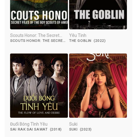
Scouts Honor: The Secret
Yêu Tinh
Files of the Boy Scouts of
SCOUTS HONOR: THE SECRET
THE GOBLIN (2022)
FILES OF THE BOY SCOUTS OF
America
AMERICA (2023)
Đuổi Bóng Tình Yêu
Suki
SAI RAK SAI SAWAT (2018)
SUKI (2023)