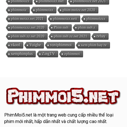
phimmoiizz
phimmoiizz.met
phimmoiizz.net 2021
phimmoiz
phimmoizz
phim moizz.net 2020
phim moizz.net 2021
phimmoizz.nett
phimmoizzz
phimmoizzz.net 2020
Phim mới
phim mới z
phim mới zz.net 2020
phim mới zz.net 2021
tvhay
vkool
Vuighe
vuviphimmoi
xem phim hay tv
xemphimplus
ZingTV
zphimmoi
PhimMoi5.net
là một trang web cung cấp nhiều thể loại
phim mới nhất, hấp dẫn nhất và chất lượng cao nhất.