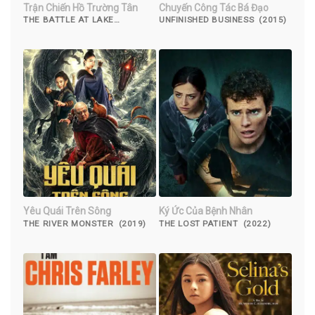
Trận Chiến Hồ Trường Tân
Chuyến Công Tác Bá Đạo
THE BATTLE AT LAKE
UNFINISHED BUSINESS (2015)
CHANGJIN (2021)
Yêu Quái Trên Sông
Ký Ức Của Bệnh Nhân
THE RIVER MONSTER (2019)
THE LOST PATIENT (2022)