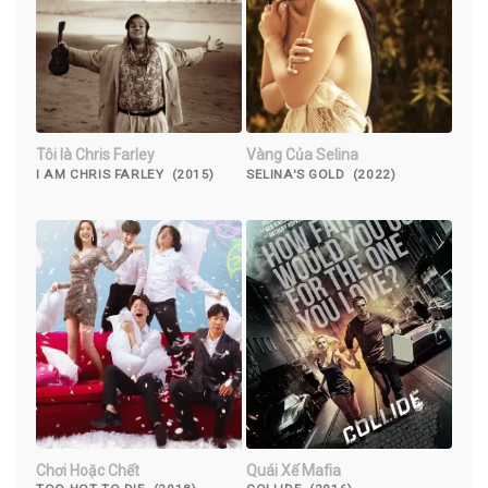
Tôi là Chris Farley
Vàng Của Selina
I AM CHRIS FARLEY (2015)
SELINA'S GOLD (2022)
Chơi Hoặc Chết
Quái Xế Mafia