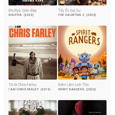
Khufiya: Gián điệp
Tẩy Ốc Đại Sư
KHUFIYA (2023)
THE HAUNTING 2 (2023)
Tôi là Chris Farley
Kiểm Lâm Linh Thú
I AM CHRIS FARLEY (2015)
SPIRIT RANGERS (2022)