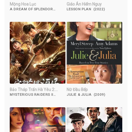
Mộng Hoa Lục
Giáo Án Hiểm Nguy
A DREAM OF SPLENDOR
LESSON PLAN (2022)
(2022)
Bảo Tháp Trấn Hà Yêu 2:
Nữ Đầu Bếp
Tuyệt Thế Yêu Long
MYSTERIOUS RAIDERS II
JULIE & JULIA (2009)
(2019)