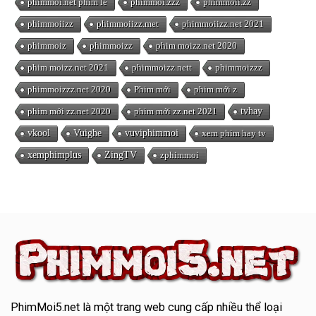
phimmoi.net phim lẻ
phimmoi.zzz
phimmoii.zz
phimmoiizz
phimmoiizz.met
phimmoiizz.net 2021
phimmoiz
phimmoizz
phim moizz.net 2020
phim moizz.net 2021
phimmoizz.nett
phimmoizzz
phimmoizzz.net 2020
Phim mới
phim mới z
phim mới zz.net 2020
phim mới zz.net 2021
tvhay
vkool
Vuighe
vuviphimmoi
xem phim hay tv
xemphimplus
ZingTV
zphimmoi
PhimMoi5.net
là một trang web cung cấp nhiều thể loại