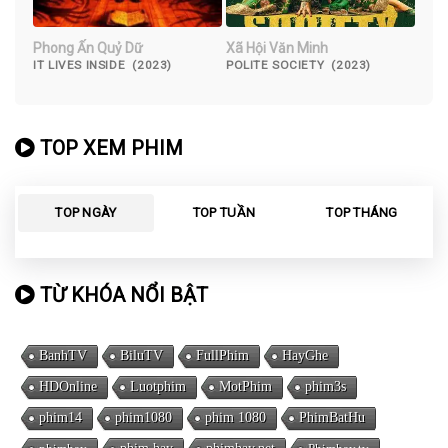
Phong Ấn Quỷ Dữ
Xã Hội Văn Minh
IT LIVES INSIDE (2023)
POLITE SOCIETY (2023)
TOP XEM PHIM
TOP NGÀY
TOP TUẦN
TOP THÁNG
TỪ KHÓA NỔI BẬT
BanhTV
BiluTV
FullPhim
HayGhe
HDOnline
Luotphim
MotPhim
phim3s
phim14
phim1080
phim 1080
PhimBatHu