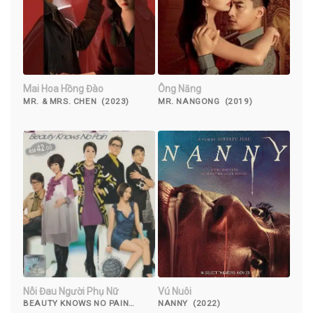
Mai Hoa Hồng Đào
Ông Năng
MR. & MRS. CHEN (2023)
MR. NANGONG (2019)
Nỗi Đau Người Phụ Nữ
Vú Nuôi
BEAUTY KNOWS NO PAIN
NANNY (2022)