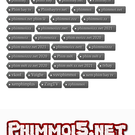
phimhay
phim hay
phimhay.net
Phimhay.tv
Phim hay tv
Phimhaytvv.net
phimmoi
phimmoi.net
phimmoi.net phim lẻ
phimmoi.zzz
phimmoii.zz
phimmoiizz
phimmoiizz.met
phimmoiizz.net 2021
phimmoiz
phimmoizz
phim moizz.net 2020
phim moizz.net 2021
phimmoizz.nett
phimmoizzz
phimmoizzz.net 2020
Phim mới
phim mới z
phim mới zz.net 2020
phim mới zz.net 2021
tvhay
vkool
Vuighe
vuviphimmoi
xem phim hay tv
xemphimplus
ZingTV
zphimmoi