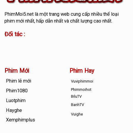
PhimMoi5.net
là một trang web cung cấp nhiều thể loại
phim mới nhất, hấp dẫn nhất và chất lượng cao nhất.
Đối tác :
Phim Mới
Phim Hay
Phim lẻ mới
Vuviphimmoi
Phimmoihot
Phim1080
BiluTV
Luotphim
BanhTV
Hayghe
Vuighe
Xemphimplus