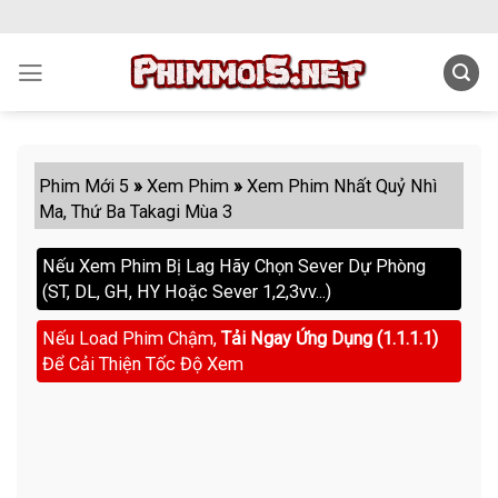
Skip
to
content
Phim Mới 5
»
Xem Phim
»
Xem Phim Nhất Quỷ Nhì
Ma, Thứ Ba Takagi Mùa 3
Nếu Xem Phim Bị Lag Hãy Chọn Sever Dự Phòng
(ST, DL, GH, HY Hoặc Sever 1,2,3vv...)
Nếu Load Phim Chậm,
Tải Ngay Ứng Dụng (1.1.1.1)
Để Cải Thiện Tốc Độ Xem