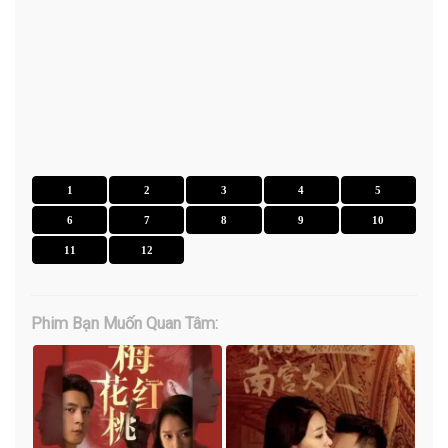
1
2
3
4
5
6
7
8
9
10
11
12
Phim Bạn Muốn Quan Tâm: