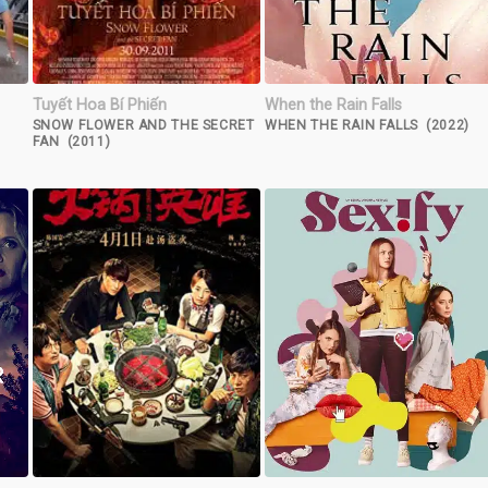
Tuyết Hoa Bí Phiến
When the Rain Falls
SNOW FLOWER AND THE SECRET
WHEN THE RAIN FALLS (2022)
FAN (2011)