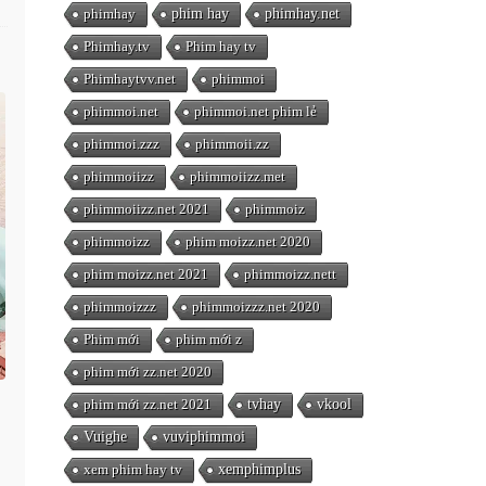
phimhay
phim hay
phimhay.net
Phimhay.tv
Phim hay tv
Phimhaytvv.net
phimmoi
phimmoi.net
phimmoi.net phim lẻ
phimmoi.zzz
phimmoii.zz
phimmoiizz
phimmoiizz.met
phimmoiizz.net 2021
phimmoiz
phimmoizz
phim moizz.net 2020
phim moizz.net 2021
phimmoizz.nett
phimmoizzz
phimmoizzz.net 2020
Phim mới
phim mới z
phim mới zz.net 2020
phim mới zz.net 2021
tvhay
vkool
Vuighe
vuviphimmoi
xem phim hay tv
xemphimplus