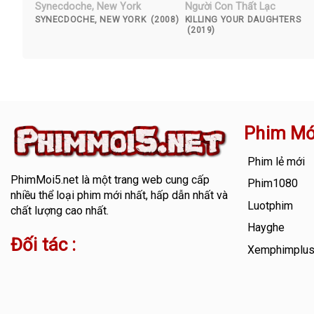
Synecdoche, New York
Người Con Thất Lạc
SYNECDOCHE, NEW YORK (2008)
KILLING YOUR DAUGHTERS
(2019)
Phim Mớ
Phim lẻ mới
PhimMoi5.net
là một trang web cung cấp
Phim1080
nhiều thể loại phim mới nhất, hấp dẫn nhất và
Luotphim
chất lượng cao nhất.
Hayghe
Đối tác :
Xemphimplu