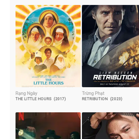
Rạng Ngày
Trừng Phạt
THE LITTLE HOURS (2017)
RETRIBUTION (2023)