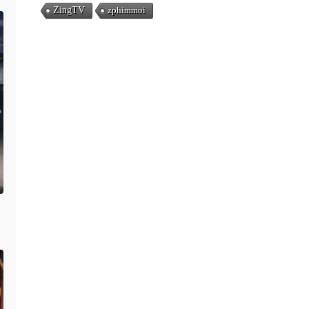
ZingTV
zphimmoi