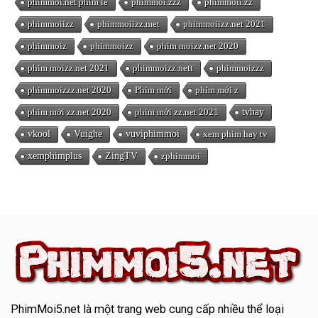
phimmoi.net phim lẻ
phimmoi.zzz
phimmoii.zz
phimmoiizz
phimmoiizz.met
phimmoiizz.net 2021
phimmoiz
phimmoizz
phim moizz.net 2020
phim moizz.net 2021
phimmoizz.nett
phimmoizzz
phimmoizzz.net 2020
Phim mới
phim mới z
phim mới zz.net 2020
phim mới zz.net 2021
tvhay
vkool
Vuighe
vuviphimmoi
xem phim hay tv
xemphimplus
ZingTV
zphimmoi
PhimMoi5.net
là một trang web cung cấp nhiều thể loại