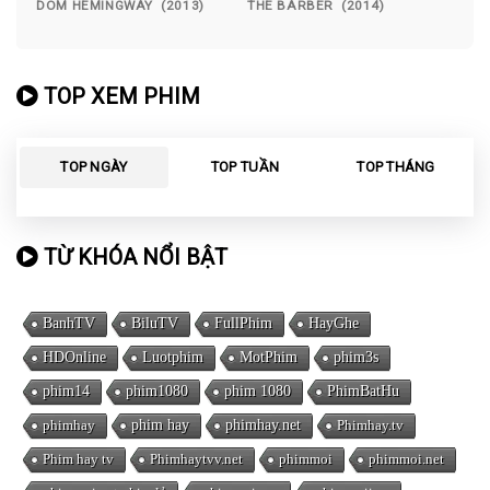
DOM HEMINGWAY (2013)
THE BARBER (2014)
TOP XEM PHIM
TOP NGÀY
TOP TUẦN
TOP THÁNG
TỪ KHÓA NỔI BẬT
BanhTV
BiluTV
FullPhim
HayGhe
HDOnline
Luotphim
MotPhim
phim3s
phim14
phim1080
phim 1080
PhimBatHu
phimhay
phim hay
phimhay.net
Phimhay.tv
Phim hay tv
Phimhaytvv.net
phimmoi
phimmoi.net