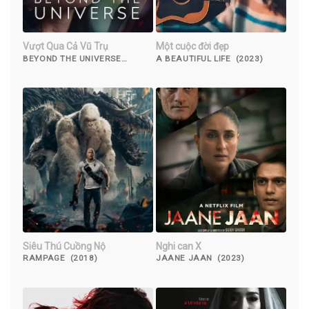
Vượt Qua Cả Vũ Trụ
Một cuộc đời đẹp
BEYOND THE UNIVERSE
A BEAUTIFUL LIFE (2023)
(2022)
Siêu Thú Cuồng Nộ
Nghi can X
RAMPAGE (2018)
JAANE JAAN (2023)