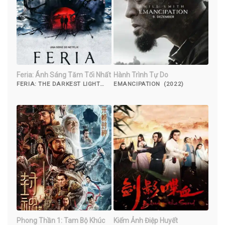
Feria: Ánh Sáng Tăm Tối Nhất
Hành Trình Tự Do
FERIA: THE DARKEST LIGHT
EMANCIPATION (2022)
(2022)
Phong Thần 1: Tam Bộ Khúc
Kiếm Ảnh Điệp Huyết