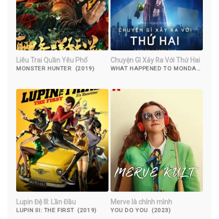
Liêu Trai Quần Yêu Phổ
Chuyện Gì Xảy Ra Với Thứ Hai
MONSTER HUNTER (2019)
WHAT HAPPENED TO MONDAY
(2017)
Lupin Đệ III: Lần Đầu
Merve là chính mình
LUPIN III: THE FIRST (2019)
YOU DO YOU (2023)