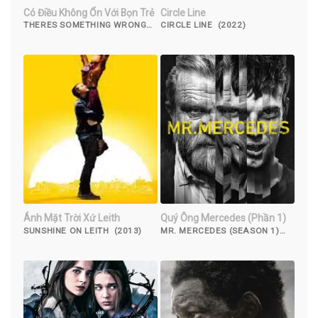
Có Điều Không Ổn Với Bọn Trẻ
Circle Line
THERES SOMETHING WRONG
CIRCLE LINE (2022)
WITH THE CHILDREN (2023)
Ánh Mặt Trời Xứ Leith
Quý Ông Mercedes (Phần 1)
SUNSHINE ON LEITH (2013)
MR. MERCEDES (SEASON 1)
(2017)