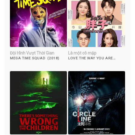
Đội Hình Vượt Thời Gian
Là một cô mập
MEGA TIME SQUAD (2018)
LOVE THE WAY YOU ARE
(2019)