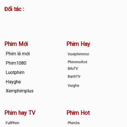
Đối tác :
Phim Mới
Phim Hay
Phim lẻ mới
Vuviphimmoi
Phimmoihot
Phim1080
BiluTV
Luotphim
BanhTV
Hayghe
Vuighe
Xemphimplus
Phim hay TV
Phim Hot
FullPhim
Phim3s