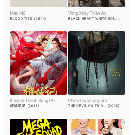
Máu Mủ
Vòng Xoáy Thiện Ác
BLOOD TIES (2014)
BLACK HEART WHITE SOUL
(2014)
Khuynh Thành Sủng Phi
Phiên tòa xử quỷ ám
倾城宠妃 (2018)
THE DEVIL ON TRIAL (2023)