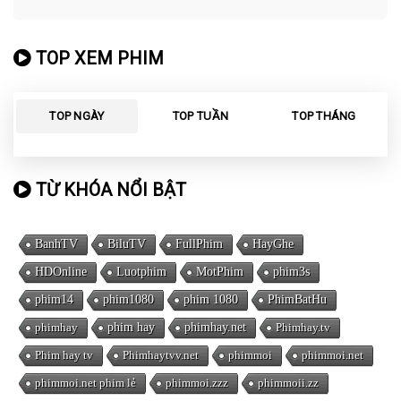
TOP XEM PHIM
TOP NGÀY
TOP TUẦN
TOP THÁNG
TỪ KHÓA NỔI BẬT
BanhTV
BiluTV
FullPhim
HayGhe
HDOnline
Luotphim
MotPhim
phim3s
phim14
phim1080
phim 1080
PhimBatHu
phimhay
phim hay
phimhay.net
Phimhay.tv
Phim hay tv
Phimhaytvv.net
phimmoi
phimmoi.net
phimmoi.net phim lẻ
phimmoi.zzz
phimmoii.zz