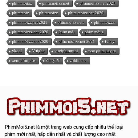
phimmoiizz
phimmoiizz.met
phimmoiizz.net 2021
phimmoiz
phimmoizz
phim moizz.net 2020
phim moizz.net 2021
phimmoizz.nett
phimmoizzz
phimmoizzz.net 2020
Phim mới
phim mới z
phim mới zz.net 2020
phim mới zz.net 2021
tvhay
vkool
Vuighe
vuviphimmoi
xem phim hay tv
xemphimplus
ZingTV
zphimmoi
PhimMoi5.net
là một trang web cung cấp nhiều thể loại
phim mới nhất, hấp dẫn nhất và chất lượng cao nhất.