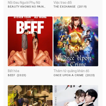
Nỗi Đau Người Phụ Nữ
Việc trao đổi
BEAUTY KNOWS NO PAIN
THE EXCHANGE (2019)
(2010)
Bất hòa
Thám tử quàng khăn đỏ
BEEF (2023)
ONCE UPON A CRIME (2023)