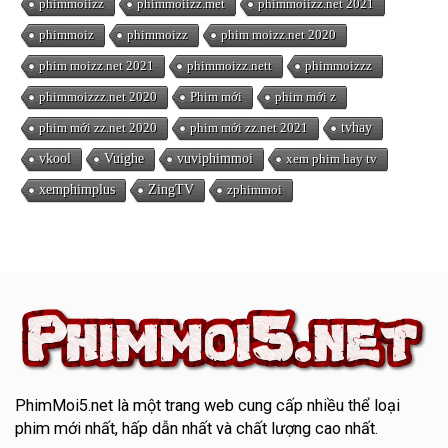
phimmoiizz
phimmoiizz.met
phimmoiizz.net 2021
phimmoiz
phimmoizz
phim moizz.net 2020
phim moizz.net 2021
phimmoizz.nett
phimmoizzz
phimmoizzz.net 2020
Phim mới
phim mới z
phim mới zz.net 2020
phim mới zz.net 2021
tvhay
vkool
Vuighe
vuviphimmoi
xem phim hay tv
xemphimplus
ZingTV
zphimmoi
PhimMoi5.net
là một trang web cung cấp nhiều thể loại
phim mới nhất, hấp dẫn nhất và chất lượng cao nhất.