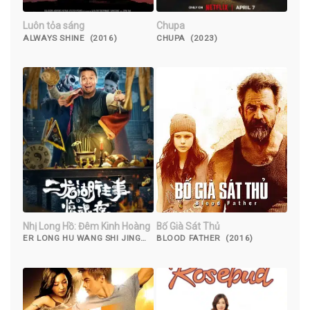
Luôn tỏa sáng
Chupa
ALWAYS SHINE (2016)
CHUPA (2023)
Nhị Long Hồ: Đêm Kinh Hoàng
Bố Già Sát Thủ
ER LONG HU WANG SHI JING
BLOOD FATHER (2016)
HUN YE (2021)