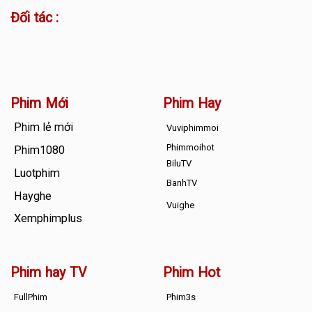
Đối tác :
Phim Mới
Phim Hay
Phim lẻ mới
Vuviphimmoi
Phimmoihot
Phim1080
BiluTV
Luotphim
BanhTV
Hayghe
Vuighe
Xemphimplus
Phim hay TV
Phim Hot
FullPhim
Phim3s