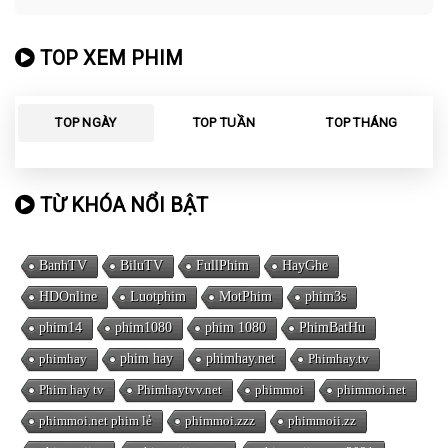
TOP XEM PHIM
TOP NGÀY
TOP TUẦN
TOP THÁNG
TỪ KHÓA NỔI BẬT
BanhTV
BiluTV
FullPhim
HayGhe
HDOnline
Luotphim
MotPhim
phim3s
phim14
phim1080
phim 1080
PhimBatHu
phimhay
phim hay
phimhay.net
Phimhay.tv
Phim hay tv
Phimhaytvv.net
phimmoi
phimmoi.net
phimmoi.net phim lẻ
phimmoi.zzz
phimmoii.zz