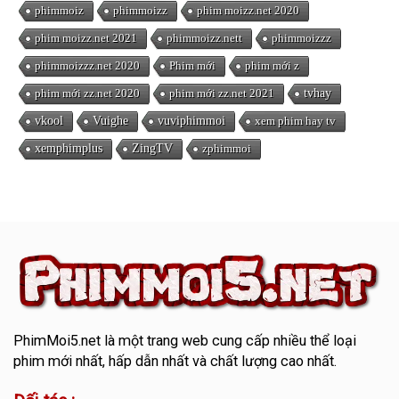
phimmoiz
phimmoizz
phim moizz.net 2020
phim moizz.net 2021
phimmoizz.nett
phimmoizzz
phimmoizzz.net 2020
Phim mới
phim mới z
phim mới zz.net 2020
phim mới zz.net 2021
tvhay
vkool
Vuighe
vuviphimmoi
xem phim hay tv
xemphimplus
ZingTV
zphimmoi
PhimMoi5.net
là một trang web cung cấp nhiều thể loại
phim mới nhất, hấp dẫn nhất và chất lượng cao nhất.