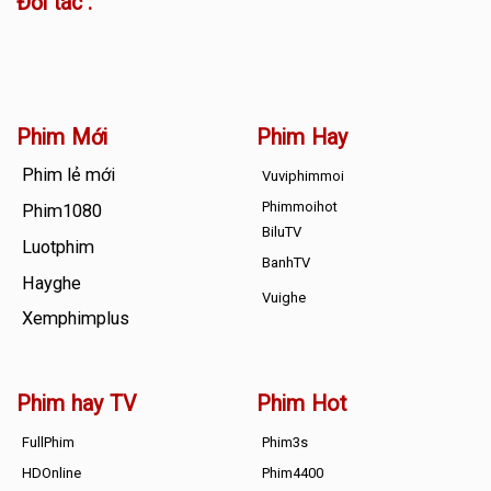
Đối tác :
Phim Mới
Phim Hay
Phim lẻ mới
Vuviphimmoi
Phimmoihot
Phim1080
BiluTV
Luotphim
BanhTV
Hayghe
Vuighe
Xemphimplus
Phim hay TV
Phim Hot
FullPhim
Phim3s
HDOnline
Phim4400