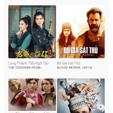
Long Thành Tiểu Ngỗ Tác
Bố Già Sát Thủ
THE CORONER FROM
BLOOD FATHER (2016)
LONGCHENG (2023)