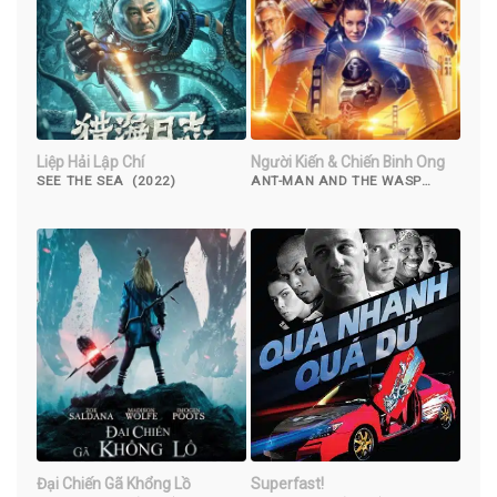
Liệp Hải Lập Chí
Người Kiến & Chiến Binh Ong
SEE THE SEA (2022)
ANT-MAN AND THE WASP
(2018)
Đại Chiến Gã Khổng Lồ
Superfast!