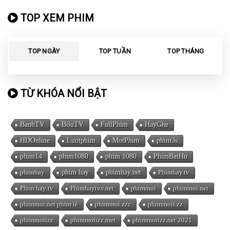
TOP XEM PHIM
TOP NGÀY
TOP TUẦN
TOP THÁNG
TỪ KHÓA NỔI BẬT
BanhTV
BiluTV
FullPhim
HayGhe
HDOnline
Luotphim
MotPhim
phim3s
phim14
phim1080
phim 1080
PhimBatHu
phimhay
phim hay
phimhay.net
Phimhay.tv
Phim hay tv
Phimhaytvv.net
phimmoi
phimmoi.net
phimmoi.net phim lẻ
phimmoi.zzz
phimmoii.zz
phimmoiizz
phimmoiizz.met
phimmoiizz.net 2021