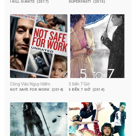
I KILL GIANTS (2017)
SUPERFAST! (2015)
Công Việc Nguy Hiểm
5 Đến 7 Giờ
NOT SAFE FOR WORK (2014)
5 ĐẾN 7 GIỜ (2014)