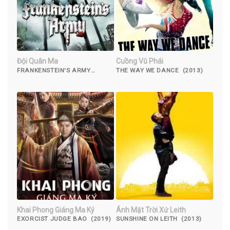
Đội Quân Ma
Cuồng Vũ Phái
FRANKENSTEIN'S ARMY
THE WAY WE DANCE (2013)
(2013)
Khai Phong Giáng Ma Ký
Ánh Mặt Trời Xứ Leith
EXORCIST JUDGE BAO (2019)
SUNSHINE ON LEITH (2013)