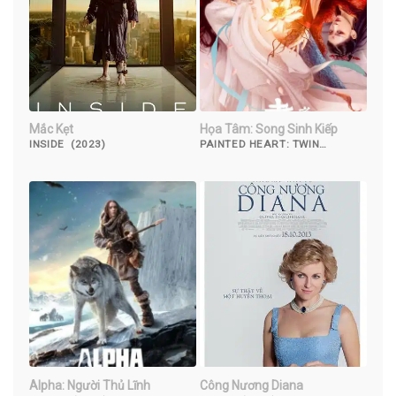
Mắc Kẹt
Họa Tâm: Song Sinh Kiếp
INSIDE (2023)
PAINTED HEART: TWIN
TRIBULATIONS (2023)
Alpha: Người Thủ Lĩnh
Công Nương Diana