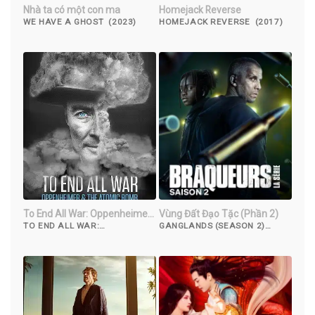
Nhà ta có một con ma
Homejack Reverse
WE HAVE A GHOST (2023)
HOMEJACK REVERSE (2017)
To End All War: Oppenheimer
Vùng Đất Đạo Tặc (Phần 2)
& the Atomic Bomb
TO END ALL WAR:
GANGLANDS (SEASON 2)
OPPENHEIMER & THE ATOMIC
(2023)
BOMB (2023)