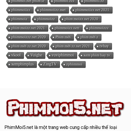
phimmoi.net phim lẻ
phimmoi.zzz
phimmoii.zz
phimmoiizz
phimmoiizz.met
phimmoiizz.net 2021
phimmoiz
phimmoizz
phim moizz.net 2020
phim moizz.net 2021
phimmoizz.nett
phimmoizzz
phimmoizzz.net 2020
Phim mới
phim mới z
phim mới zz.net 2020
phim mới zz.net 2021
tvhay
vkool
Vuighe
vuviphimmoi
xem phim hay tv
xemphimplus
ZingTV
zphimmoi
PhimMoi5.net
là một trang web cung cấp nhiều thể loại