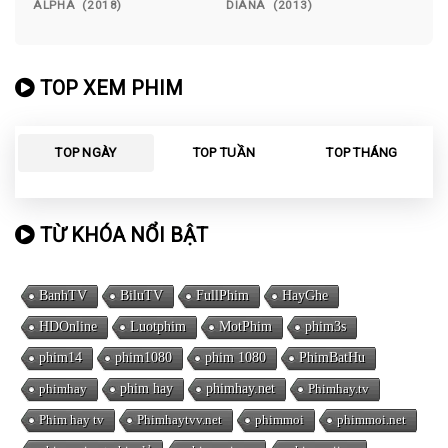
ALPHA (2018)
DIANA (2013)
TOP XEM PHIM
TOP NGÀY
TOP TUẦN
TOP THÁNG
TỪ KHÓA NỔI BẬT
BanhTV
BiluTV
FullPhim
HayGhe
HDOnline
Luotphim
MotPhim
phim3s
phim14
phim1080
phim 1080
PhimBatHu
phimhay
phim hay
phimhay.net
Phimhay.tv
Phim hay tv
Phimhaytvv.net
phimmoi
phimmoi.net