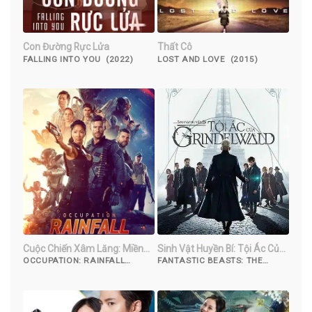
Con Đường Rực Lửa
Thất Cô
FALLING INTO YOU (2022)
LOST AND LOVE (2015)
Cuộc Chiến Xâm Lăng: Miền
Sinh Vật Huyền Bí: Tội Ác Của
Nhiệt Đới
Grindelwald
OCCUPATION: RAINFALL
FANTASTIC BEASTS: THE
(2020)
CRIMES OF GRINDELWALD
(2018)