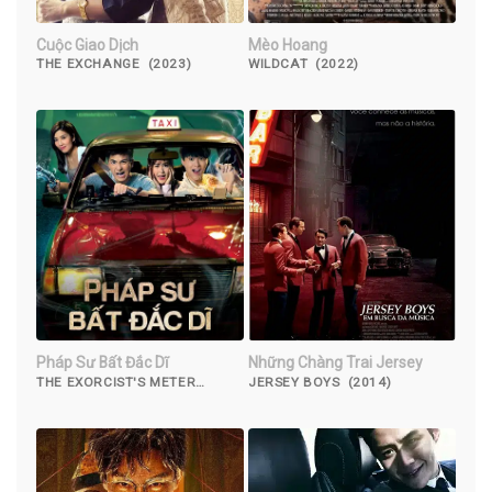
Cuộc Giao Dịch
Mèo Hoang
THE EXCHANGE (2023)
WILDCAT (2022)
Pháp Sư Bất Đắc Dĩ
Những Chàng Trai Jersey
THE EXORCIST'S METER
JERSEY BOYS (2014)
(2017)