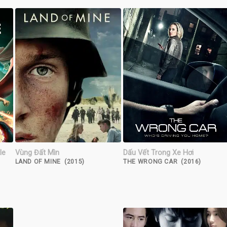
le
Vùng Đất Mìn
Dấu Vết Trong Xe Hơi
LAND OF MINE (2015)
THE WRONG CAR (2016)