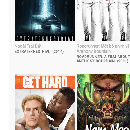
Ngoài Trái Đất
Roadrunner: Một bộ phim về
Anthony Bourdain
EXTRATERRESTRIAL (2014)
ROADRUNNER: A FILM ABOUT
ANTHONY BOURDAIN (2021)