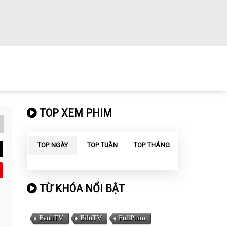
TOP XEM PHIM
TOP NGÀY
TOP TUẦN
TOP THÁNG
TỪ KHÓA NỔI BẬT
BanhTV
BiluTV
FullPhim