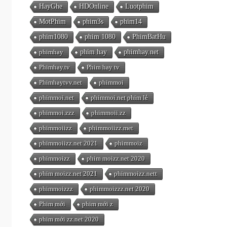
HayGhe
HDOnline
Luotphim
MotPhim
phim3s
phim14
phim1080
phim 1080
PhimBatHu
phimhay
phim hay
phimhay.net
Phimhay.tv
Phim hay tv
Phimhaytvv.net
phimmoi
phimmoi.net
phimmoi.net phim lẻ
phimmoi.zzz
phimmoii.zz
phimmoiizz
phimmoiizz.met
phimmoiizz.net 2021
phimmoiz
phimmoizz
phim moizz.net 2020
phim moizz.net 2021
phimmoizz.nett
phimmoizzz
phimmoizzz.net 2020
Phim mới
phim mới z
phim mới zz.net 2020