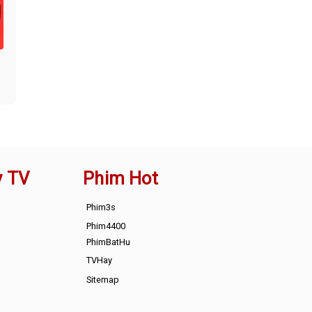
y TV
Phim Hot
Phim3s
Phim4400
PhimBatHu
TVHay
Sitemap