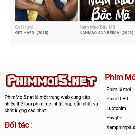
Get Hard
Nam Mao Bắc Mã
GET HARD (2015)
NANMAO AND BEIMA (2023)
Phim Mớ
Phim lẻ mới
PhimMoi5.net
là một trang web cung cấp
Phim1080
nhiều thể loại phim mới nhất, hấp dẫn nhất và
Luotphim
chất lượng cao nhất.
Hayghe
Đối tác :
Xemphimplu