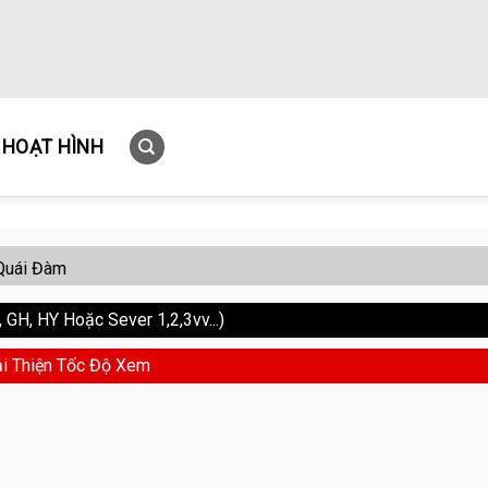
HOẠT HÌNH
Quái Đàm
GH, HY Hoặc Sever 1,2,3vv...)
i Thiện Tốc Độ Xem