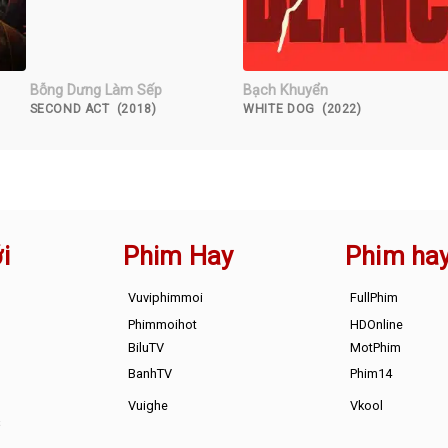
Bỗng Dưng Làm Sếp
Bạch Khuyển
SECOND ACT (2018)
WHITE DOG (2022)
i
Phim Hay
Phim ha
Vuviphimmoi
FullPhim
Phimmoihot
HDOnline
BiluTV
MotPhim
BanhTV
Phim14
Vuighe
Vkool
s