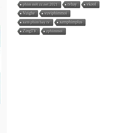
phim mới zz.net 2021
tvhay
vkool
Vuighe
vuviphimmoi
xem phim hay tv
xemphimplus
ZingTV
zphimmoi