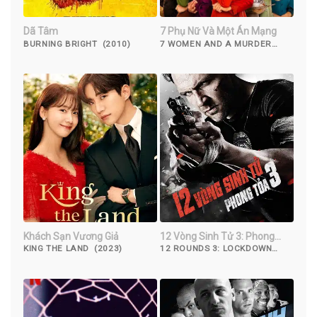
Dã Tâm
7 Phụ Nữ Và Một Án Mạng
BURNING BRIGHT (2010)
7 WOMEN AND A MURDER
(2022)
Khách Sạn Vương Giả
12 Vòng Sinh Tử 3: Phong
Tỏa
KING THE LAND (2023)
12 ROUNDS 3: LOCKDOWN
(2015)