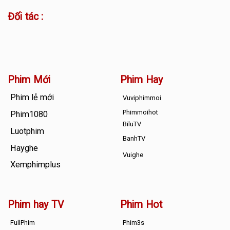
Đối tác :
Phim Mới
Phim Hay
Phim lẻ mới
Vuviphimmoi
Phimmoihot
Phim1080
BiluTV
Luotphim
BanhTV
Hayghe
Vuighe
Xemphimplus
Phim hay TV
Phim Hot
FullPhim
Phim3s