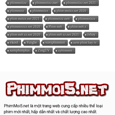
phimmoiizz
phimmoiizz.met
phimmoiizz.net 2021
phimmoiz
phimmoizz
phim moizz.net 2020
phim moizz.net 2021
phimmoizz.nett
phimmoizzz
phimmoizzz.net 2020
Phim mới
phim mới z
phim mới zz.net 2020
phim mới zz.net 2021
tvhay
vkool
Vuighe
vuviphimmoi
xem phim hay tv
xemphimplus
ZingTV
zphimmoi
PhimMoi5.net
là một trang web cung cấp nhiều thể loại
phim mới nhất, hấp dẫn nhất và chất lượng cao nhất.