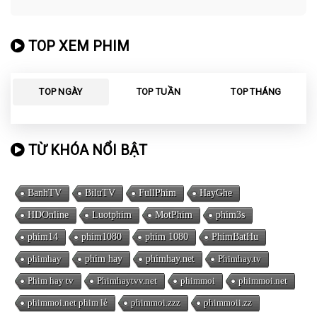
TOP XEM PHIM
TOP NGÀY
TOP TUẦN
TOP THÁNG
TỪ KHÓA NỔI BẬT
BanhTV
BiluTV
FullPhim
HayGhe
HDOnline
Luotphim
MotPhim
phim3s
phim14
phim1080
phim 1080
PhimBatHu
phimhay
phim hay
phimhay.net
Phimhay.tv
Phim hay tv
Phimhaytvv.net
phimmoi
phimmoi.net
phimmoi.net phim lẻ
phimmoi.zzz
phimmoii.zz