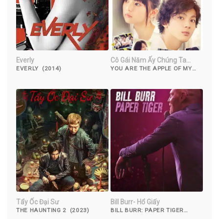
Everly
Cô Gái Năm Ấy Chúng Ta
Cùng Theo Đuổi
EVERLY (2014)
YOU ARE THE APPLE OF MY
EYE (2018)
Tẩy Ốc Đại Sư
Bill Burr- Hổ Giấy
THE HAUNTING 2 (2023)
BILL BURR: PAPER TIGER
(2019)