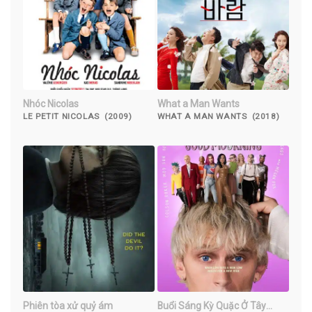
Nhóc Nicolas
What a Man Wants
LE PETIT NICOLAS (2009)
WHAT A MAN WANTS (2018)
Phiên tòa xử quỷ ám
Buổi Sáng Kỳ Quặc Ở Tây