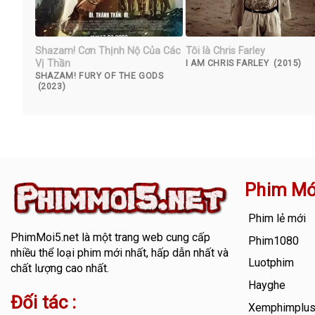
Shazam! Cơn Thịnh Nộ Của Các
Tôi là Chris Farley
Vị Thần
I AM CHRIS FARLEY (2015)
SHAZAM! FURY OF THE GODS
(2023)
Phim Mớ
Phim lẻ mới
PhimMoi5.net
là một trang web cung cấp
Phim1080
nhiều thể loại phim mới nhất, hấp dẫn nhất và
Luotphim
chất lượng cao nhất.
Hayghe
Đối tác :
Xemphimplu