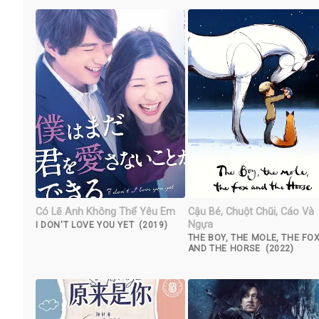
Có Lẽ Anh Không Thể Yêu Em
Cậu Bé, Chuột Chũi, Cáo Và
Ngựa
I DON'T LOVE YOU YET (2019)
THE BOY, THE MOLE, THE FO
AND THE HORSE (2022)