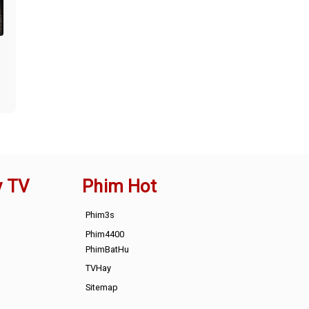
y TV
Phim Hot
Phim3s
Phim4400
PhimBatHu
TVHay
Sitemap