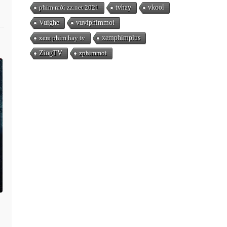
phim mới zz.net 2021
tvhay
vkool
Vuighe
vuviphimmoi
xem phim hay tv
xemphimplus
ZingTV
zphimmoi