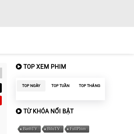
TOP XEM PHIM
TOP NGÀY
TOP TUẦN
TOP THÁNG
TỪ KHÓA NỔI BẬT
BanhTV
BiluTV
FullPhim