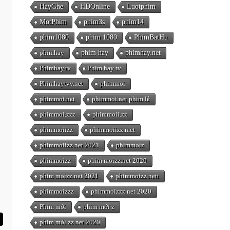
HayGhe
HDOnline
Luotphim
MotPhim
phim3s
phim14
phim1080
phim 1080
PhimBatHu
phimhay
phim hay
phimhay.net
Phimhay.tv
Phim hay tv
Phimhaytvv.net
phimmoi
phimmoi.net
phimmoi.net phim lẻ
phimmoi.zzz
phimmoii.zz
phimmoiizz
phimmoiizz.met
phimmoiizz.net 2021
phimmoiz
phimmoizz
phim moizz.net 2020
phim moizz.net 2021
phimmoizz.nett
phimmoizzz
phimmoizzz.net 2020
Phim mới
phim mới z
phim mới zz.net 2020