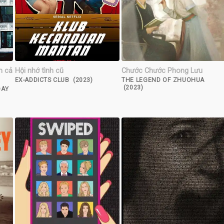
m cả
Hội nhớ tình cũ
Chước Chước Phong Lưu
EX-ADDICTS CLUB (2023)
THE LEGEND OF ZHUOHUA
(2023)
DAY