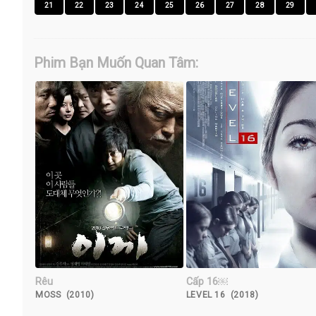
21
22
23
24
25
26
27
28
29
Phim Bạn Muốn Quan Tâm:
Rêu
Cấp 16￼
MOSS (2010)
LEVEL 16 (2018)