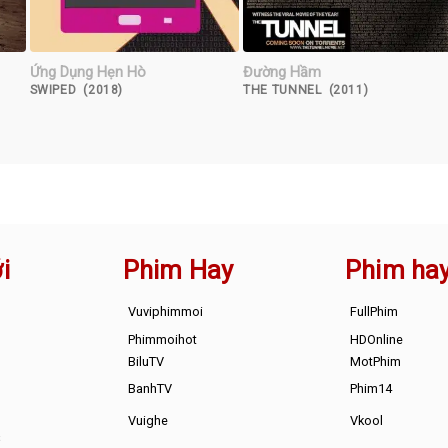
Ứng Dụng Hẹn Hò
Đường Hầm
SWIPED (2018)
THE TUNNEL (2011)
i
Phim Hay
Phim ha
Vuviphimmoi
FullPhim
Phimmoihot
HDOnline
BiluTV
MotPhim
BanhTV
Phim14
Vuighe
Vkool
s