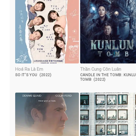
Hoá Ra Là Em
Thần Cung Côn Luân
SO IT'S YOU (2022)
CANDLE IN THE TOMB: KUNL
TOMB (2022)