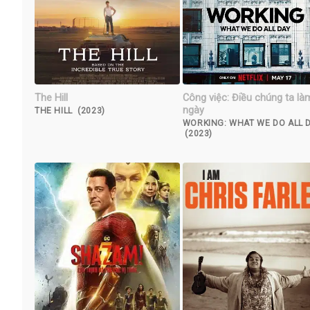
The Hill
Công việc: Điều chúng ta là
ngày
THE HILL (2023)
WORKING: WHAT WE DO ALL 
(2023)