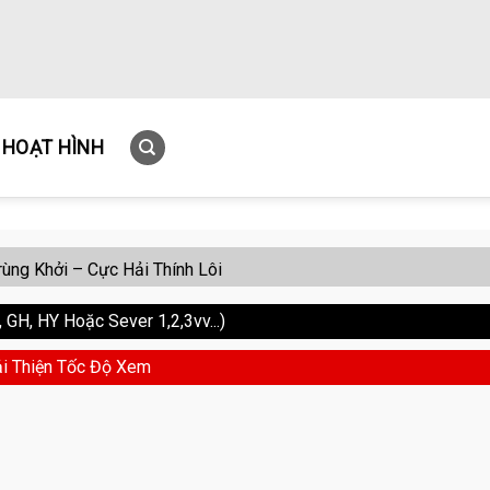
HOẠT HÌNH
ùng Khởi – Cực Hải Thính Lôi
GH, HY Hoặc Sever 1,2,3vv...)
i Thiện Tốc Độ Xem