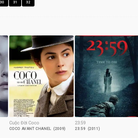
30
31
32
Cuộc Đời Coco
23:59
COCO AVANT CHANEL (2009)
23:59 (2011)