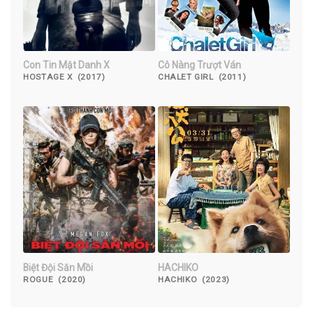
Con Tin Mật Danh X
Cô Nàng Trượt Ván
HOSTAGE X (2017)
CHALET GIRL (2011)
Biệt Đội Săn Mồi
HACHIKO
ROGUE (2020)
HACHIKO (2023)