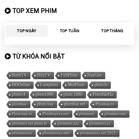
TOP XEM PHIM
TOP NGÀY
TOP TUẦN
TOP THÁNG
TỪ KHÓA NỔI BẬT
BanhTV
BiluTV
FullPhim
HayGhe
HDOnline
Luotphim
MotPhim
phim3s
phim14
phim1080
phim 1080
PhimBatHu
phimhay
phim hay
phimhay.net
Phimhay.tv
Phim hay tv
Phimhaytvv.net
phimmoi
phimmoi.net
phimmoi.net phim lẻ
phimmoi.zzz
phimmoii.zz
phimmoiizz
phimmoiizz.met
phimmoiizz.net 2021