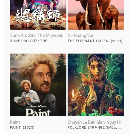
Zone Pro Site: The Moveable
Nữ Hoàng Voi￼
Feast
ZONE PRO SITE: THE
THE ELEPHANT QUEEN (2019)
MOVEABLE FEAST (2013)
Paint
Chuyện Lạ Dân Gian: Ngụy Hi
Ban
PAINT (2023)
FOLKLORE STRANGE SMELL OF
THE STRANGE TROUPE (2023)