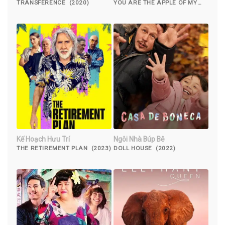
Cùng Theo Đuổi
TRANSFERENCE (2020)
YOU ARE THE APPLE OF MY
EYE (2018)
Kế Hoạch Hưu Trí
Ngôi Nhà Búp Bê
THE RETIREMENT PLAN (2023)
DOLL HOUSE (2022)