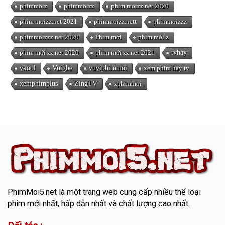
phimmoiz
phimmoizz
phim moizz.net 2020
phim moizz.net 2021
phimmoizz.nett
phimmoizzz
phimmoizzz.net 2020
Phim mới
phim mới z
phim mới zz.net 2020
phim mới zz.net 2021
tvhay
vkool
Vuighe
vuviphimmoi
xem phim hay tv
xemphimplus
ZingTV
zphimmoi
PhimMoi5.net
là một trang web cung cấp nhiều thể loại
phim mới nhất, hấp dẫn nhất và chất lượng cao nhất.