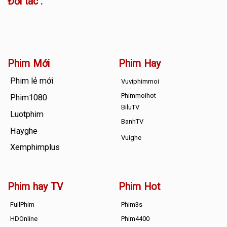
Đối tác :
Phim Mới
Phim Hay
Phim lẻ mới
Vuviphimmoi
Phimmoihot
Phim1080
BiluTV
Luotphim
BanhTV
Hayghe
Vuighe
Xemphimplus
Phim hay TV
Phim Hot
FullPhim
Phim3s
HDOnline
Phim4400