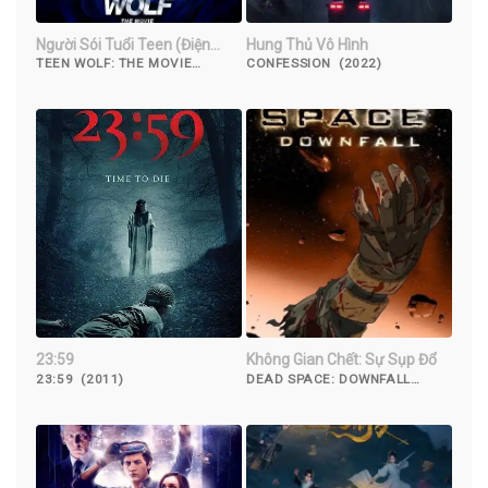
Người Sói Tuổi Teen (Điện
Hung Thủ Vô Hình
Ảnh)
TEEN WOLF: THE MOVIE
CONFESSION (2022)
(2023)
23:59
Không Gian Chết: Sự Sụp Đổ
23:59 (2011)
DEAD SPACE: DOWNFALL
(2008)