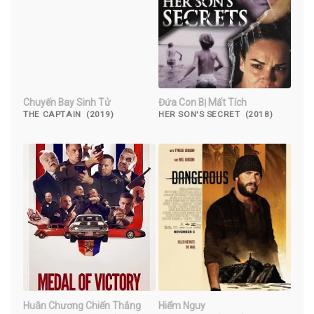
Chuyến Bay Sinh Tử
Đứa Con Bị Mất Tích
THE CAPTAIN (2019)
HER SON'S SECRET (2018)
Huân Chương Chiến Thắng
Hiểm Nguy