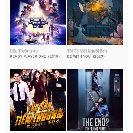
Đấu Trường Ảo
Tôi Có Một Người Bạn
READY PLAYER ONE (2018)
BE WITH YOU (2023)