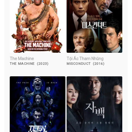
The Machine
Tội Ác Tham Nhũng
THE MACHINE (2023)
MISCONDUCT (2016)