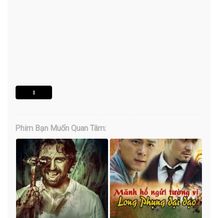
1
Phim Bạn Muốn Quan Tâm: