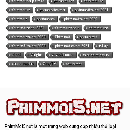
phimmoi.net phim lẻ
phimmoi.zzz
phimmoii.zz
phimmoiizz
phimmoiizz.met
phimmoiizz.net 2021
phimmoiz
phimmoizz
phim moizz.net 2020
phim moizz.net 2021
phimmoizz.nett
phimmoizzz
phimmoizzz.net 2020
Phim mới
phim mới z
phim mới zz.net 2020
phim mới zz.net 2021
tvhay
vkool
Vuighe
vuviphimmoi
xem phim hay tv
xemphimplus
ZingTV
zphimmoi
PhimMoi5.net
là một trang web cung cấp nhiều thể loại