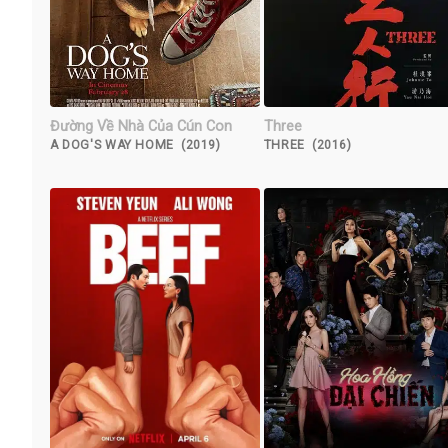
Đường Về Nhà Của Cún Con
Three
A DOG'S WAY HOME (2019)
THREE (2016)