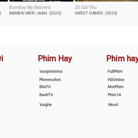
Bombay My Beloved
25 Giờ Yêu
)
BAMBAI MERI JAAN (2023)
SWEET GAMES (2023)
i
Phim Hay
Phim ha
Vuviphimmoi
FullPhim
Phimmoihot
HDOnline
BiluTV
MotPhim
BanhTV
Phim14
Vuighe
Vkool
s