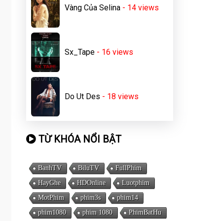
Vàng Của Selina
- 14
views
Sx_Tape
- 16
views
Do Ut Des
- 18
views
TỪ KHÓA NỔI BẬT
BanhTV
BiluTV
FullPhim
HayGhe
HDOnline
Luotphim
MotPhim
phim3s
phim14
phim1080
phim 1080
PhimBatHu