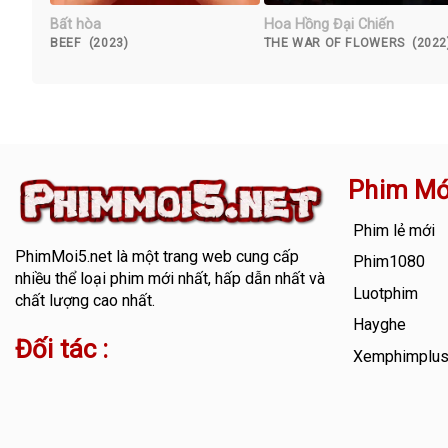
Bất hòa
Hoa Hồng Đại Chiến
BEEF (2023)
THE WAR OF FLOWERS (2022
Phim Mớ
Phim lẻ mới
PhimMoi5.net
là một trang web cung cấp
Phim1080
nhiều thể loại phim mới nhất, hấp dẫn nhất và
Luotphim
chất lượng cao nhất.
Hayghe
Đối tác :
Xemphimplu