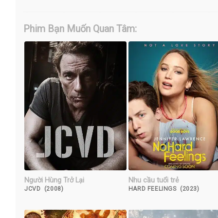
Phim Bạn Muốn Quan Tâm:
Người Hùng Trở Lại
Nhu cầu tuổi trẻ
JCVD (2008)
HARD FEELINGS (2023)