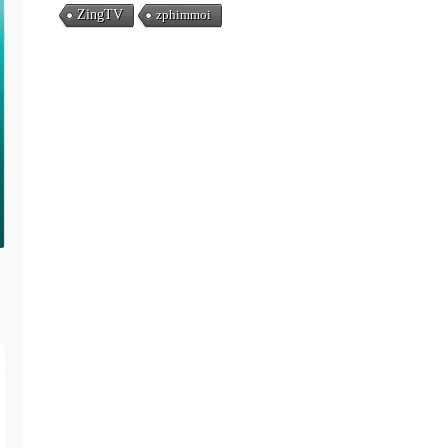
ZingTV
zphimmoi