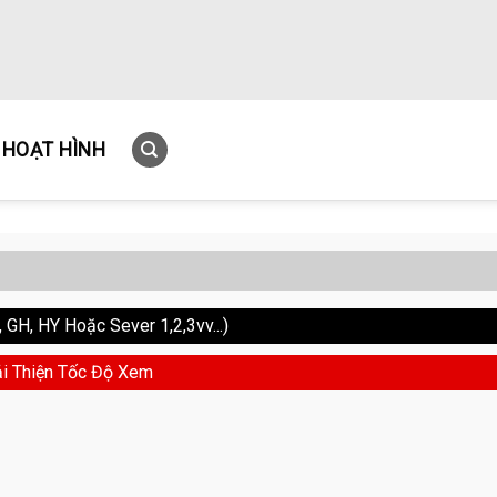
HOẠT HÌNH
GH, HY Hoặc Sever 1,2,3vv...)
i Thiện Tốc Độ Xem