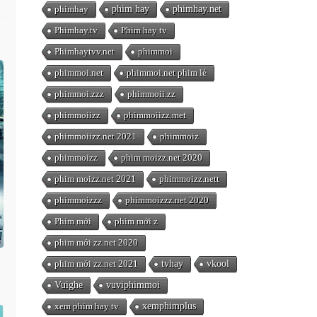
phimhay
phim hay
phimhay.net
Phimhay.tv
Phim hay tv
Phimhaytvv.net
phimmoi
phimmoi.net
phimmoi.net phim lẻ
phimmoi.zzz
phimmoii.zz
phimmoiizz
phimmoiizz.met
phimmoiizz.net 2021
phimmoiz
phimmoizz
phim moizz.net 2020
phim moizz.net 2021
phimmoizz.nett
phimmoizzz
phimmoizzz.net 2020
Phim mới
phim mới z
phim mới zz.net 2020
phim mới zz.net 2021
tvhay
vkool
Vuighe
vuviphimmoi
xem phim hay tv
xemphimplus