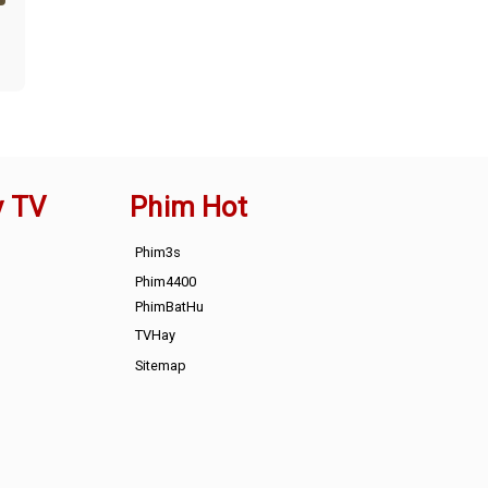
y TV
Phim Hot
Phim3s
Phim4400
PhimBatHu
TVHay
Sitemap