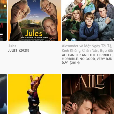
Jules
Alexander và Một Ngày Tồi Tệ,
Kinh Khủng, Chán Nản, Bực Bội
JULES (2023)
ALEXANDER AND THE TERRIBLE,
HORRIBLE, NO GOOD, VERY BAD
DAY (2014)