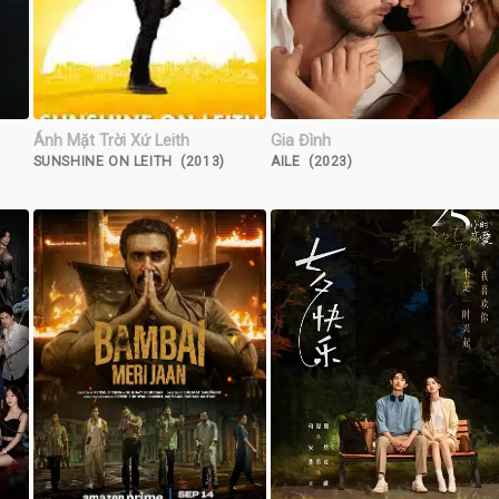
Ánh Mặt Trời Xứ Leith
Gia Đình
SUNSHINE ON LEITH (2013)
AILE (2023)