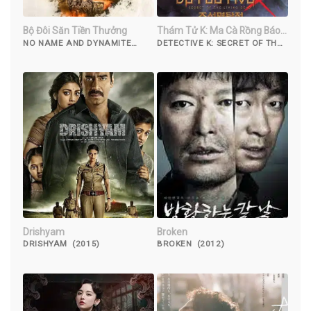
Bộ Đôi Săn Tiền Thưởng
Thám Tử K: Ma Cà Rồng Báo
Thù
NO NAME AND DYNAMITE
DETECTIVE K: SECRET OF THE
(2022)
LIVING DEAD (2018)
Drishyam
Broken
DRISHYAM (2015)
BROKEN (2012)