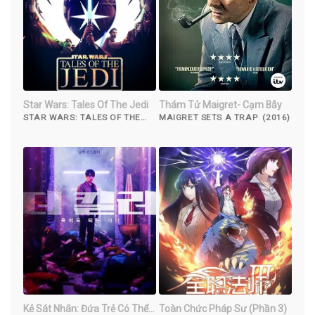
Star Wars: Tales Of The Jedi
Thám Tử Maigret- Cạm Bẫy
STAR WARS: TALES OF THE
MAIGRET SETS A TRAP (2016)
JEDI (2022)
Kẻ Sát Nhân: Đứa Trẻ Có Thể
Toàn Chức Pháp Sư (Phần 3)