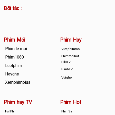
Đối tác :
Phim Mới
Phim Hay
Phim lẻ mới
Vuviphimmoi
Phimmoihot
Phim1080
BiluTV
Luotphim
BanhTV
Hayghe
Vuighe
Xemphimplus
Phim hay TV
Phim Hot
FullPhim
Phim3s