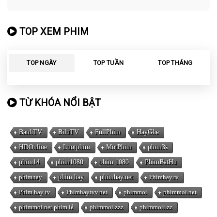
TOP XEM PHIM
TOP NGÀY
TOP TUẦN
TOP THÁNG
TỪ KHÓA NỔI BẬT
BanhTV
BiluTV
FullPhim
HayGhe
HDOnline
Luotphim
MotPhim
phim3s
phim14
phim1080
phim 1080
PhimBatHu
phimhay
phim hay
phimhay.net
Phimhay.tv
Phim hay tv
Phimhaytvv.net
phimmoi
phimmoi.net
phimmoi.net phim lẻ
phimmoi.zzz
phimmoii.zz