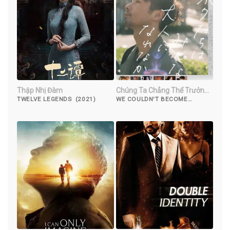
Thập Nhị Đàm
Chúng Ta Chẳng Thể Trưởng
Thành
TWELVE LEGENDS (2021)
WE COULDN'T BECOME
ADULTS (2021)