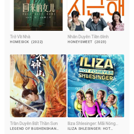
Trở Về Nhà
Nhân Duyên Tiền Đình
HOMESICK (2022)
HONEYSWEET (2023)
Trần Duyên Bất Thần Sơn
Iliza Shlesinger: Mãi Nóng
Bỏng
LEGEND OF BUSHENSHAN
ILIZA SHLESINGER: HOT
(2022)
FOREVER (2022)