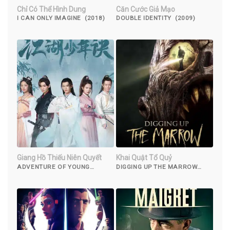
Chỉ Có Thể Hình Dung
Căn Cước Giả Mạo
I CAN ONLY IMAGINE (2018)
DOUBLE IDENTITY (2009)
Giang Hồ Thiếu Niên Quyết
Khai Quật Tổ Quỷ
ADVENTURE OF YOUNG
DIGGING UP THE MARROW
DETECTIVES (2023)
(2015)