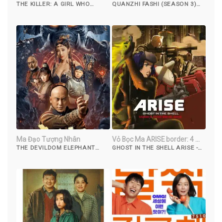
Chết
THE KILLER: A GIRL WHO
QUANZHI FASHI (SEASON 3)
DESERVES TO DIE (2022)
(2018)
Ma Đạo Tượng Nhân
Vỏ Bọc Ma ARISE border: 4 Ma
Đơn Độc
THE DEVILDOM ELEPHANT
GHOST IN THE SHELL ARISE -
MAN (2023)
BORDER 4: GHOST STANDS
ALONE (2014)