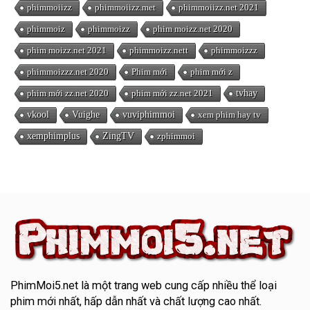
phimmoiizz
phimmoiizz.met
phimmoiizz.net 2021
phimmoiz
phimmoizz
phim moizz.net 2020
phim moizz.net 2021
phimmoizz.nett
phimmoizzz
phimmoizzz.net 2020
Phim mới
phim mới z
phim mới zz.net 2020
phim mới zz.net 2021
tvhay
vkool
Vuighe
vuviphimmoi
xem phim hay tv
xemphimplus
ZingTV
zphimmoi
PhimMoi5.net
là một trang web cung cấp nhiều thể loại
phim mới nhất, hấp dẫn nhất và chất lượng cao nhất.