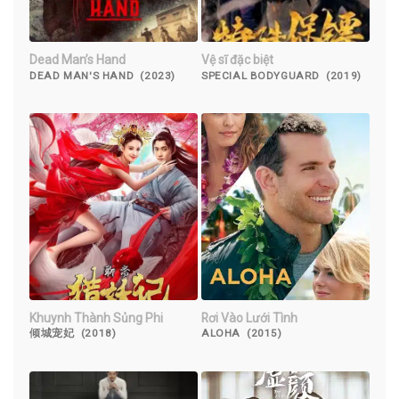
Dead Man’s Hand
Vệ sĩ đặc biệt
DEAD MAN'S HAND (2023)
SPECIAL BODYGUARD (2019)
Khuynh Thành Sủng Phi
Rơi Vào Lưới Tình
倾城宠妃 (2018)
ALOHA (2015)