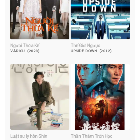
Người Thừa Kế
Thế Giới Ngược
VARISU (2023)
UPSIDE DOWN (2012)
Luật sư ly hôn Shin
Thần Thám Trốn Học