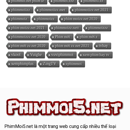
phimmoi.net phim lẻ
phimmoi.zzz
phimmoii.zz
phimmoiizz
phimmoiizz.met
phimmoiizz.net 2021
phimmoiz
phimmoizz
phim moizz.net 2020
phim moizz.net 2021
phimmoizz.nett
phimmoizzz
phimmoizzz.net 2020
Phim mới
phim mới z
phim mới zz.net 2020
phim mới zz.net 2021
tvhay
vkool
Vuighe
vuviphimmoi
xem phim hay tv
xemphimplus
ZingTV
zphimmoi
PhimMoi5.net
là một trang web cung cấp nhiều thể loại