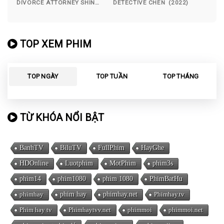
DIVORCE ATTORNEY SHIN
DETECTIVE CHEN (2022)
(2023)
TOP XEM PHIM
TOP NGÀY
TOP TUẦN
TOP THÁNG
TỪ KHÓA NỔI BẬT
BanhTV
BiluTV
FullPhim
HayGhe
HDOnline
Luotphim
MotPhim
phim3s
phim14
phim1080
phim 1080
PhimBatHu
phimhay
phim hay
phimhay.net
Phimhay.tv
Phim hay tv
Phimhaytvv.net
phimmoi
phimmoi.net