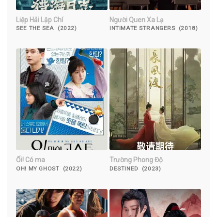
Liệp Hải Lập Chí
Người Quen Xa Lạ
SEE THE SEA (2022)
INTIMATE STRANGERS (2018)
Ối! Có ma
Trường Phong Độ
OH! MY GHOST (2022)
DESTINED (2023)