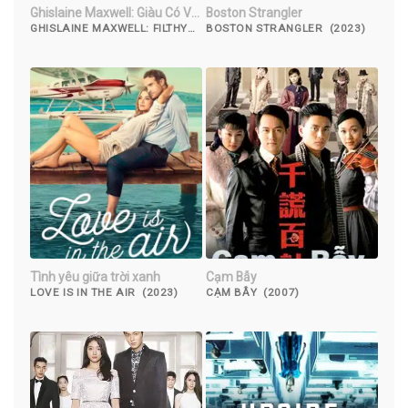
Ghislaine Maxwell: Giàu Có Và
Boston Strangler
Đồi Bại
GHISLAINE MAXWELL: FILTHY
BOSTON STRANGLER (2023)
RICH (2022)
Tình yêu giữa trời xanh
Cạm Bẫy
LOVE IS IN THE AIR (2023)
CẠM BẪY (2007)