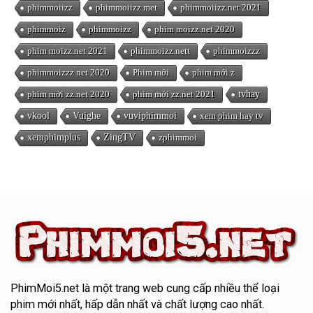
phimmoiizz
phimmoiizz.met
phimmoiizz.net 2021
phimmoiz
phimmoizz
phim moizz.net 2020
phim moizz.net 2021
phimmoizz.nett
phimmoizzz
phimmoizzz.net 2020
Phim mới
phim mới z
phim mới zz.net 2020
phim mới zz.net 2021
tvhay
vkool
Vuighe
vuviphimmoi
xem phim hay tv
xemphimplus
ZingTV
zphimmoi
PhimMoi5.net
là một trang web cung cấp nhiều thể loại
phim mới nhất, hấp dẫn nhất và chất lượng cao nhất.