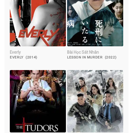
Everly
Bài Học Sát Nhân
EVERLY (2014)
LESSON IN MURDER (2022)