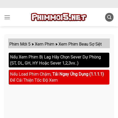
Skip
to
content
Phim Mới 5
»
Xem Phim
»
Xem Phim Beau Sợ Sệt
Nếu Xem Phim Bị Lag Hãy Chọn Sever Dự Phòng
(ST, DL, GH, HY Hoặc Sever 1,2,3vv...)
Nếu Load Phim Chậm,
Tải Ngay Ứng Dụng (1.1.1.1)
Để Cải Thiện Tốc Độ Xem