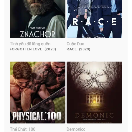
Tình yêu đã lãng quên
Cuộc Đua
FORGOTTEN LOVE (2023)
RACE (2023)
Thể Chất: 100
Demonicc