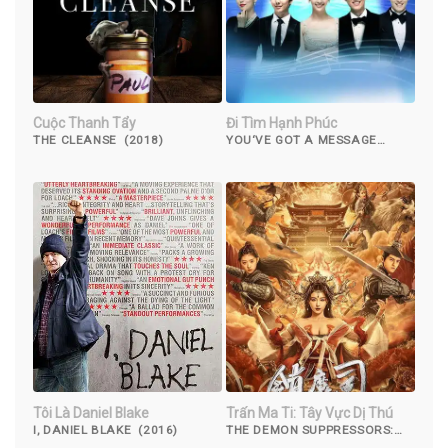
Cuộc Thanh Tẩy
Đi Tìm Hạnh Phúc
THE CLEANSE (2018)
YOU‘VE GOT A MESSAGE
(2022)
Tôi Là Daniel Blake
Trấn Ma Ti: Tây Vực Dị Thú
I, DANIEL BLAKE (2016)
THE DEMON SUPPRESSORS:
WEST BARBARIAN BEAST