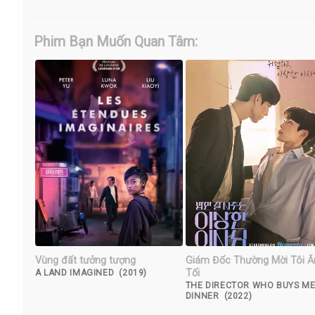
Phim Bạn Muốn Quan Tâm:
Vùng đất tưởng tượng
Giám Đốc Thường Mời Tôi Ă
Tối
A LAND IMAGINED (2019)
THE DIRECTOR WHO BUYS M
DINNER (2022)