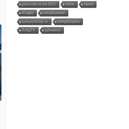
phim mới zz.net 2021
tvhay
vkool
Vuighe
vuviphimmoi
xem phim hay tv
xemphimplus
ZingTV
zphimmoi