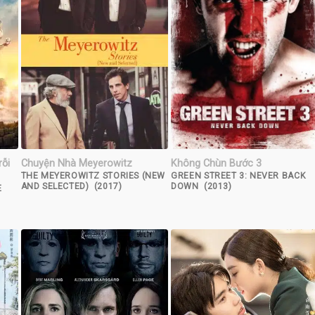
rỗi
Chuyện Nhà Meyerowitz
Không Chùn Bước 3
THE MEYEROWITZ STORIES (NEW
GREEN STREET 3: NEVER BACK
AND SELECTED) (2017)
DOWN (2013)
E