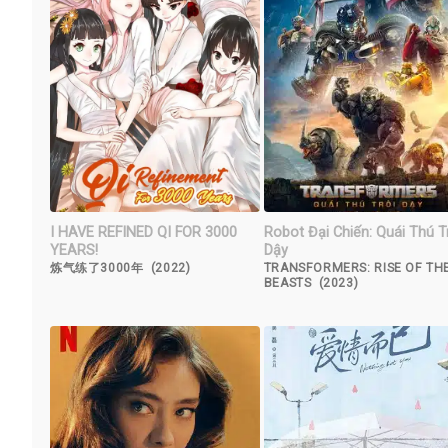
I HAVE REFINED QI FOR 3000
Robot Đại Chiến: Quái Thú T
YEARS!
Dậy
炼气练了3000年 (2022)
TRANSFORMERS: RISE OF TH
BEASTS (2023)