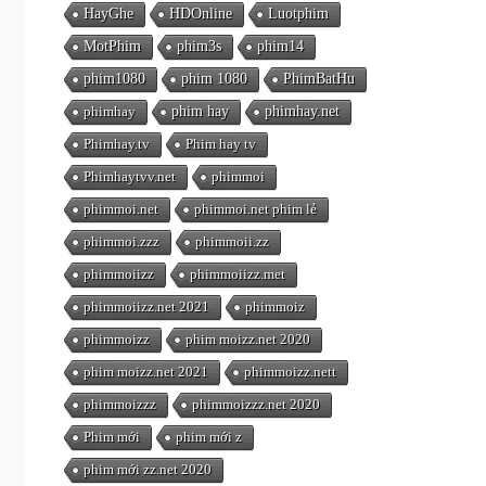
HayGhe
HDOnline
Luotphim
MotPhim
phim3s
phim14
phim1080
phim 1080
PhimBatHu
phimhay
phim hay
phimhay.net
Phimhay.tv
Phim hay tv
Phimhaytvv.net
phimmoi
phimmoi.net
phimmoi.net phim lẻ
phimmoi.zzz
phimmoii.zz
phimmoiizz
phimmoiizz.met
phimmoiizz.net 2021
phimmoiz
phimmoizz
phim moizz.net 2020
phim moizz.net 2021
phimmoizz.nett
phimmoizzz
phimmoizzz.net 2020
Phim mới
phim mới z
phim mới zz.net 2020