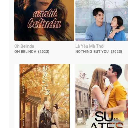
Oh Belinda
Là Yêu Mà Thôi
OH BELINDA (2023)
NOTHING BUT YOU (2023)