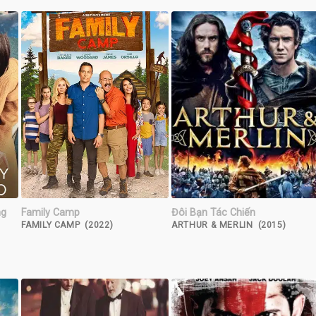
ng
Family Camp
Đôi Bạn Tác Chiến
FAMILY CAMP (2022)
ARTHUR & MERLIN (2015)