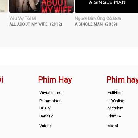
Yêu Vợ Tôi Đi
Người Đàn Ông Cô Đơn
ALL ABOUT MY WIFE (2012)
A SINGLE MAN (2009)
i
Phim Hay
Phim ha
Vuviphimmoi
FullPhim
Phimmoihot
HDOnline
BiluTV
MotPhim
BanhTV
Phim14
Vuighe
Vkool
s