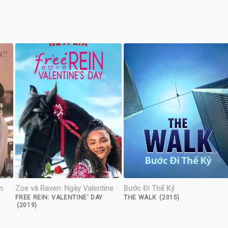
n
Zoe và Raven: Ngày Valentine
Bước Đi Thế Kỷ
FREE REIN: VALENTINE' DAY
THE WALK (2015)
(2019)
E