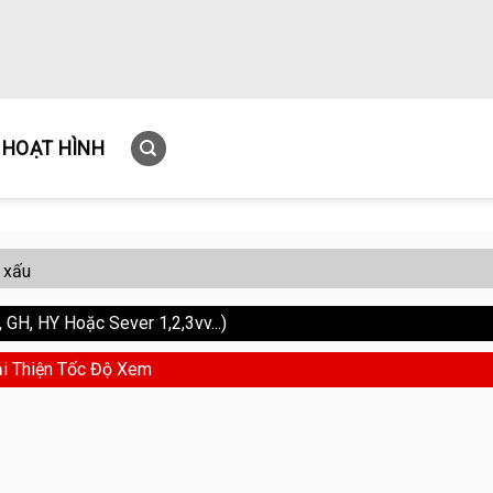
HOẠT HÌNH
 xấu
GH, HY Hoặc Sever 1,2,3vv...)
i Thiện Tốc Độ Xem