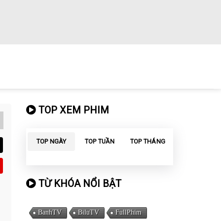
TOP XEM PHIM
TOP NGÀY
TOP TUẦN
TOP THÁNG
TỪ KHÓA NỔI BẬT
BanhTV
BiluTV
FullPhim