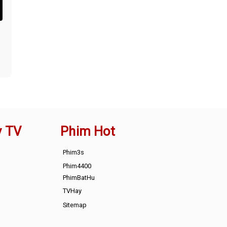
y TV
Phim Hot
Phim3s
Phim4400
PhimBatHu
TVHay
Sitemap