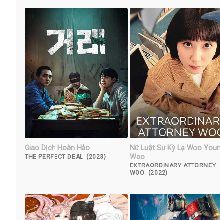
Giao Dịch Hoàn Hảo
Nữ Luật Sư Kỳ Lạ Woo You
Woo
THE PERFECT DEAL (2023)
EXTRAORDINARY ATTORNEY
WOO (2022)