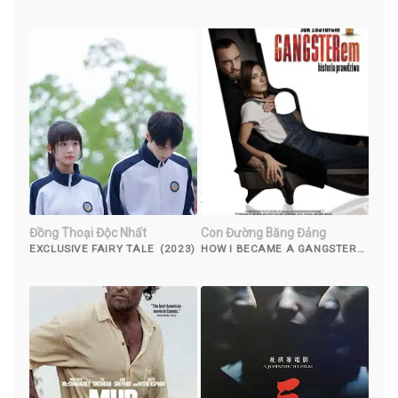
(2022)
Đồng Thoại Độc Nhất
Con Đường Băng Đảng
EXCLUSIVE FAIRY TALE (2023)
HOW I BECAME A GANGSTER
(2020)