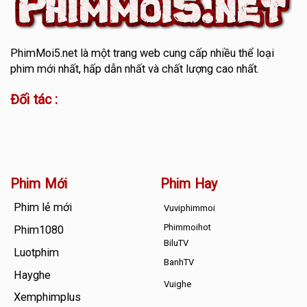
PhimMoi5.net
là một trang web cung cấp nhiều thể loại
phim mới nhất, hấp dẫn nhất và chất lượng cao nhất.
Đối tác :
Phim Mới
Phim Hay
Phim lẻ mới
Vuviphimmoi
Phimmoihot
Phim1080
BiluTV
Luotphim
BanhTV
Hayghe
Vuighe
Xemphimplus