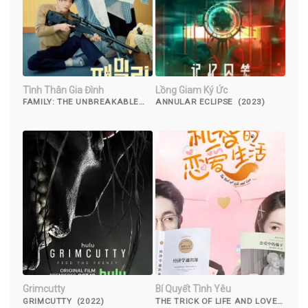
Tình Thân Gia Đình
Lồng Giam Ký Ức
FAMILY: THE UNBREAKABLE
ANNULAR ECLIPSE (2023)
BOND (2023)
Grimcutty
Bí Quyết Tình Yêu
GRIMCUTTY (2022)
THE TRICK OF LIFE AND LOVE