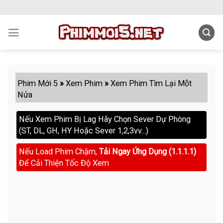
Skip
to
content
Phim Mới 5
»
Xem Phim
»
Xem Phim Tìm Lại Một
Nửa
Nếu Xem Phim Bị Lag Hãy Chọn Sever Dự Phòng
(ST, DL, GH, HY Hoặc Sever 1,2,3vv...)
Nếu Load Phim Chậm,
Tải Ngay Ứng Dụng (1.1.1.1)
Để Cải Thiện Tốc Độ Xem