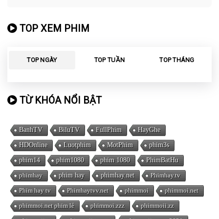
TOP XEM PHIM
TOP NGÀY
TOP TUẦN
TOP THÁNG
TỪ KHÓA NỔI BẬT
BanhTV
BiluTV
FullPhim
HayGhe
HDOnline
Luotphim
MotPhim
phim3s
phim14
phim1080
phim 1080
PhimBatHu
phimhay
phim hay
phimhay.net
Phimhay.tv
Phim hay tv
Phimhaytvv.net
phimmoi
phimmoi.net
phimmoi.net phim lẻ
phimmoi.zzz
phimmoii.zz