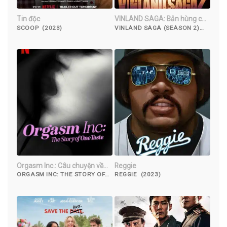
Tin độc
VINLAND SAGA: Bản hùng ca
Viking (Phần 2)
SCOOP (2023)
VINLAND SAGA (SEASON 2)
(2023)
Orgasm Inc.: Câu chuyện về
Reggie
OneTaste
ORGASM INC: THE STORY OF
REGGIE (2023)
ONETASTE (2022)