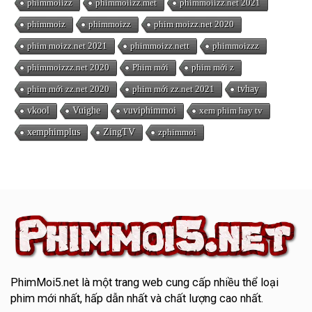
phimmoiizz
phimmoiizz.met
phimmoiizz.net 2021
phimmoiz
phimmoizz
phim moizz.net 2020
phim moizz.net 2021
phimmoizz.nett
phimmoizzz
phimmoizzz.net 2020
Phim mới
phim mới z
phim mới zz.net 2020
phim mới zz.net 2021
tvhay
vkool
Vuighe
vuviphimmoi
xem phim hay tv
xemphimplus
ZingTV
zphimmoi
PhimMoi5.net
là một trang web cung cấp nhiều thể loại
phim mới nhất, hấp dẫn nhất và chất lượng cao nhất.