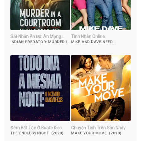
Sát Nhân Ấn Độ: Án Mạng
Tình Nhân Online
Trong Phòng Xử Án
INDIAN PREDATOR: MURDER IN
MIKE AND DAVE NEED
A COURTROOM (2022)
WEDDING DATES (2016)
Đêm Bất Tận Ở Boate Kiss
Chuyện Tình Trên Sàn Nhảy
THE ENDLESS NIGHT (2023)
MAKE YOUR MOVE (2013)