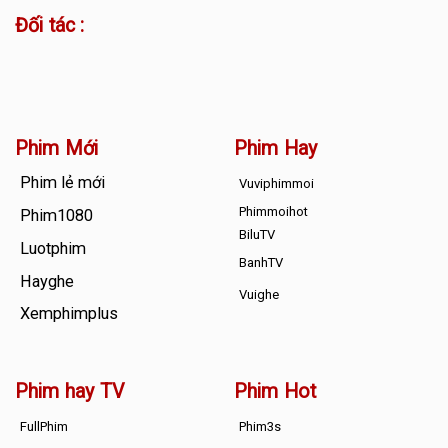
Đối tác :
Phim Mới
Phim Hay
Phim lẻ mới
Vuviphimmoi
Phimmoihot
Phim1080
BiluTV
Luotphim
BanhTV
Hayghe
Vuighe
Xemphimplus
Phim hay TV
Phim Hot
FullPhim
Phim3s