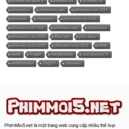
phimmoi.net phim lẻ
phimmoi.zzz
phimmoii.zz
phimmoiizz
phimmoiizz.met
phimmoiizz.net 2021
phimmoiz
phimmoizz
phim moizz.net 2020
phim moizz.net 2021
phimmoizz.nett
phimmoizzz
phimmoizzz.net 2020
Phim mới
phim mới z
phim mới zz.net 2020
phim mới zz.net 2021
tvhay
vkool
Vuighe
vuviphimmoi
xem phim hay tv
xemphimplus
ZingTV
zphimmoi
PhimMoi5.net
là một trang web cung cấp nhiều thể loại