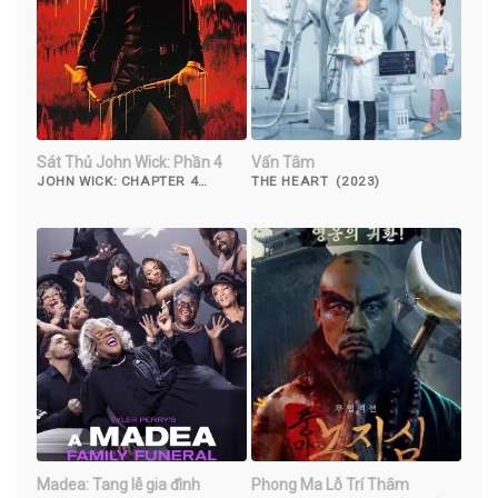
Sát Thủ John Wick: Phần 4
Vấn Tâm
JOHN WICK: CHAPTER 4
THE HEART (2023)
(2023)
Madea: Tang lễ gia đình
Phong Ma Lỗ Trí Thâm