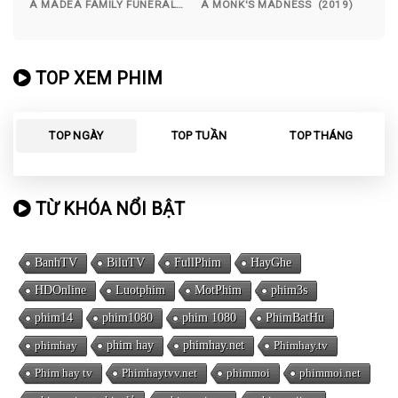
A MADEA FAMILY FUNERAL
A MONK'S MADNESS (2019)
(2019)
TOP XEM PHIM
TOP NGÀY
TOP TUẦN
TOP THÁNG
TỪ KHÓA NỔI BẬT
BanhTV
BiluTV
FullPhim
HayGhe
HDOnline
Luotphim
MotPhim
phim3s
phim14
phim1080
phim 1080
PhimBatHu
phimhay
phim hay
phimhay.net
Phimhay.tv
Phim hay tv
Phimhaytvv.net
phimmoi
phimmoi.net