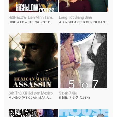
HiGH&LOW: Liên Minh Tam
Lòng Tốt Giáng Sinh
Trung
HIGH & LOW THE WORST X
A KINDHEARTED CHRISTMAS
(2022)
(2021)
Sát Thủ Xã Hội Đen Mexico
5 Đến 7 Giờ
MUNDO (MEXICAN MAFIA
5 ĐẾN 7 GIỜ (2014)
ASSASSIN) (2018)