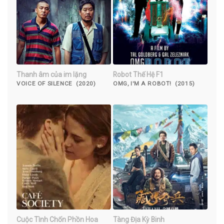
Thanh âm của im lặng
Robot Thế Hệ F1
VOICE OF SILENCE (2020)
OMG, I'M A ROBOT! (2015)
Cuộc Tình Chốn Phồn Hoa
Tàng Địa Kỳ Binh