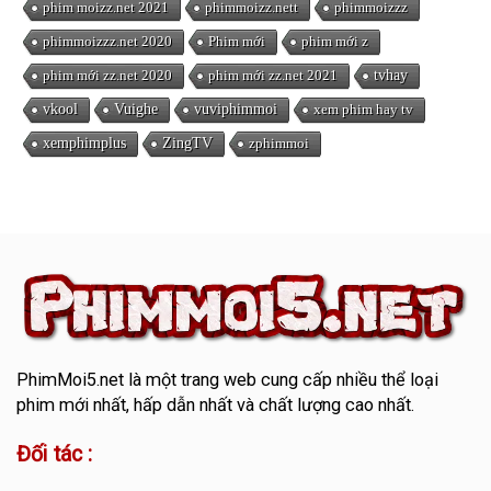
phim moizz.net 2021
phimmoizz.nett
phimmoizzz
phimmoizzz.net 2020
Phim mới
phim mới z
phim mới zz.net 2020
phim mới zz.net 2021
tvhay
vkool
Vuighe
vuviphimmoi
xem phim hay tv
xemphimplus
ZingTV
zphimmoi
PhimMoi5.net
là một trang web cung cấp nhiều thể loại
phim mới nhất, hấp dẫn nhất và chất lượng cao nhất.
Đối tác :