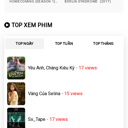
HOMECOMING (SEASON 1)
BERLIN SYNDROME (2017)
(2018)
TOP XEM PHIM
TOP NGÀY
TOP TUẦN
TOP THÁNG
Yêu Anh, Chàng Kiêu Kỳ
- 17
views
Vàng Của Selina
- 15
views
Sx_Tape
- 17
views