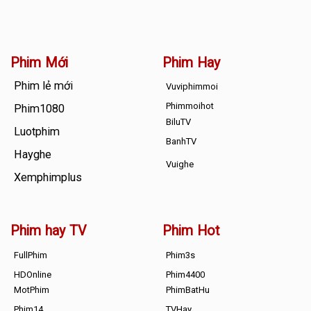
Phim Mới
Phim Hay
Phim lẻ mới
Vuviphimmoi
Phimmoihot
Phim1080
BiluTV
Luotphim
BanhTV
Hayghe
Vuighe
Xemphimplus
Phim hay TV
Phim Hot
FullPhim
Phim3s
HDOnline
Phim4400
MotPhim
PhimBatHu
Phim14
TVHay