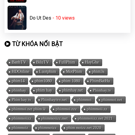
Do Ut Des
- 10
views
TỪ KHÓA NỔI BẬT
BanhTV
BiluTV
FullPhim
HayGhe
HDOnline
Luotphim
MotPhim
phim3s
phim14
phim1080
phim 1080
PhimBatHu
phimhay
phim hay
phimhay.net
Phimhay.tv
Phim hay tv
Phimhaytvv.net
phimmoi
phimmoi.net
phimmoi.net phim lẻ
phimmoi.zzz
phimmoii.zz
phimmoiizz
phimmoiizz.met
phimmoiizz.net 2021
phimmoiz
phimmoizz
phim moizz.net 2020