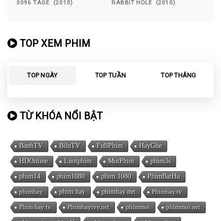
3096 TAGE (2013)
RABBIT HOLE (2010)
TOP XEM PHIM
TOP NGÀY
TOP TUẦN
TOP THÁNG
TỪ KHÓA NỔI BẬT
BanhTV
BiluTV
FullPhim
HayGhe
HDOnline
Luotphim
MotPhim
phim3s
phim14
phim1080
phim 1080
PhimBatHu
phimhay
phim hay
phimhay.net
Phimhay.tv
Phim hay tv
Phimhaytvv.net
phimmoi
phimmoi.net