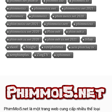
phimmoi.net phim lẻ
phimmoi.zzz
phimmoii.zz
phimmoiizz
phimmoiizz.met
phimmoiizz.net 2021
phimmoiz
phimmoizz
phim moizz.net 2020
phim moizz.net 2021
phimmoizz.nett
phimmoizzz
phimmoizzz.net 2020
Phim mới
phim mới z
phim mới zz.net 2020
phim mới zz.net 2021
tvhay
vkool
Vuighe
vuviphimmoi
xem phim hay tv
xemphimplus
ZingTV
zphimmoi
PhimMoi5.net
là một trang web cung cấp nhiều thể loại