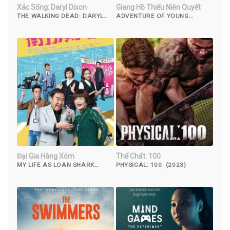
Xác Sống: Daryl Dixon
Giang Hồ Thiếu Niên Quyết
THE WALKING DEAD: DARYL
ADVENTURE OF YOUNG
DIXON (2023)
DETECTIVES (2023)
Đại Gia Hàng Xóm
Thể Chất: 100
MY LIFE AS LOAN SHARK
PHYSICAL: 100 (2023)
(2019)