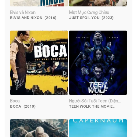
Elvis và Nixon
Một Mực Cưng Chiều
ELVIS AND NIXON (2016)
JUST SPOIL YOU (2023)
Boca
Người Sói Tuổi Teen (Điện
Ảnh)
BOCA (2010)
TEEN WOLF: THE MOVIE
(2023)