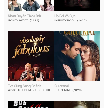
Nhân Duyên Tiền Đình
Hồ Bơi Vô Cực
HONEYSWEET (2023)
INFINITY POOL (2023)
Tột Cùng Sang Chảnh
Gulcemal
ABSOLUTELY FABULOUS: THE
GULCEMAL (2023)
MOVIE (2016)